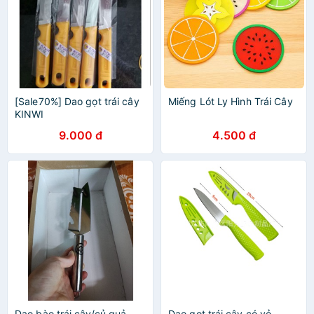
[Sale70%] Dao gọt trái cây
Miếng Lót Ly Hình Trái Cây
KINWI
9.000 đ
4.500 đ
Dao bào trái cây/củ quả
Dao gọt trái cây có vỏ