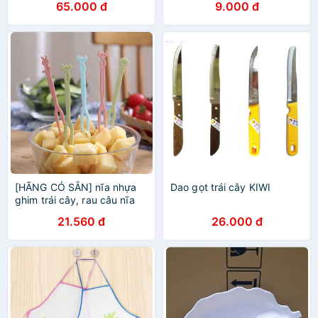
65.000 đ
9.000 đ
[HÃNG CÓ SẴN] nĩa nhựa
Dao gọt trái cây KIWI
ghim trái cây, rau câu nĩa
ăn trái cây
21.560 đ
26.000 đ