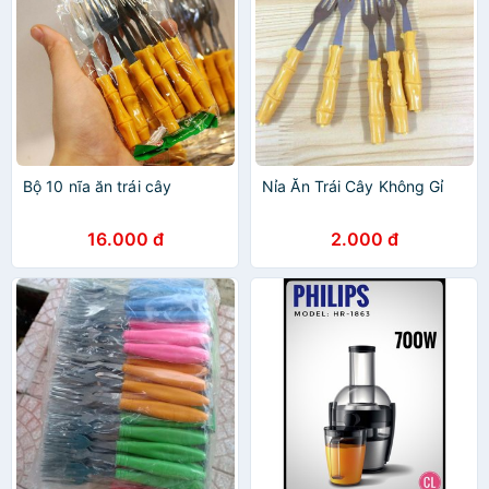
Bộ 10 nĩa ăn trái cây
Nỉa Ăn Trái Cây Không Gỉ
16.000 đ
2.000 đ