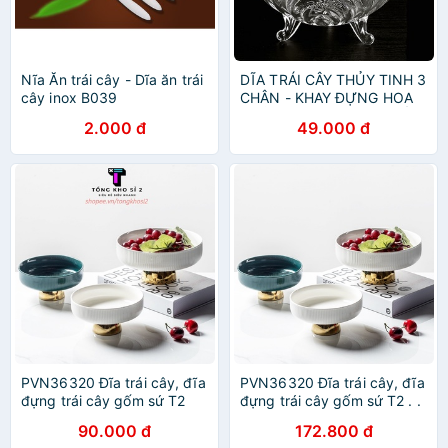
Nĩa Ăn trái cây - Dĩa ăn trái
DĨA TRÁI CÂY THỦY TINH 3
cây inox B039
CHÂN - KHAY ĐỰNG HOA
QUẢ, ĐĨA TRÁI CÂY, THỐ
2.000 đ
49.000 đ
ĐỰNG TRÁI CÂY
PVN36320 Đĩa trái cây, đĩa
PVN36320 Đĩa trái cây, đĩa
đựng trái cây gốm sứ T2
đựng trái cây gốm sứ T2 . .
90.000 đ
172.800 đ