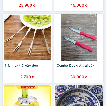
23.900 đ
49.000 đ
Nĩa inox trái cây đẹp
Combo Dao gọt trái cây
2.700 đ
30.000 đ