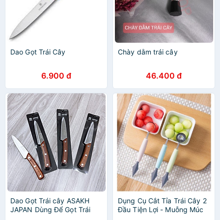
Dao Gọt Trái Cây
Chày dằm trái cây
6.900 đ
46.400 đ
Dao Gọt Trái cây ASAKH
Dụng Cụ Cắt Tỉa Trái Cây 2
JAPAN Dùng Để Gọt Trái
Đầu Tiện Lợi - Muỗng Múc
Cây Siêu Bén
Trái Cây