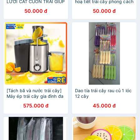
LƯỠI CẮT CUỐN TRÁI GIÚP
hoạ tiết trái cây phong cách
HÁI BƠ, XOÀI, BƯỞI,
Hàn Quốc
50.000 đ
50.000 đ
GIẤC..CÁC LOẠI TRÁI CÂY
[Tách bã và nước trái cây]
Dao tía trái cây rau củ 1 lóc
Máy ép trái cây gia đình đa
12 cây
chức năng Tianyin Máy ép
575.000 đ
45.000 đ
trái cây và rau củ tự động