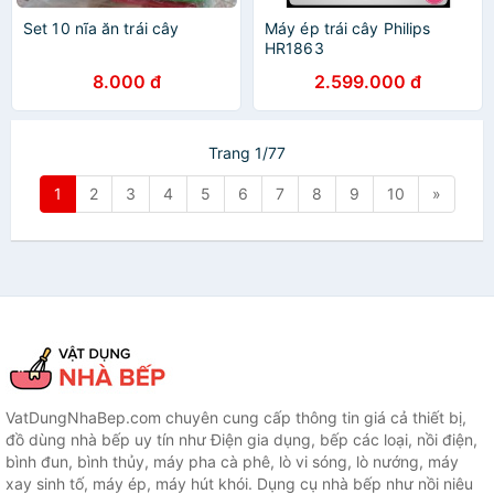
Set 10 nĩa ăn trái cây
Máy ép trái cây Philips
HR1863
8.000 đ
2.599.000 đ
Trang 1/77
1
2
3
4
5
6
7
8
9
10
»
VatDungNhaBep.com chuyên cung cấp thông tin giá cả thiết bị,
đồ dùng nhà bếp uy tín như Điện gia dụng, bếp các loại, nồi điện,
bình đun, bình thủy, máy pha cà phê, lò vi sóng, lò nướng, máy
xay sinh tố, máy ép, máy hút khói. Dụng cụ nhà bếp như nồi niêu