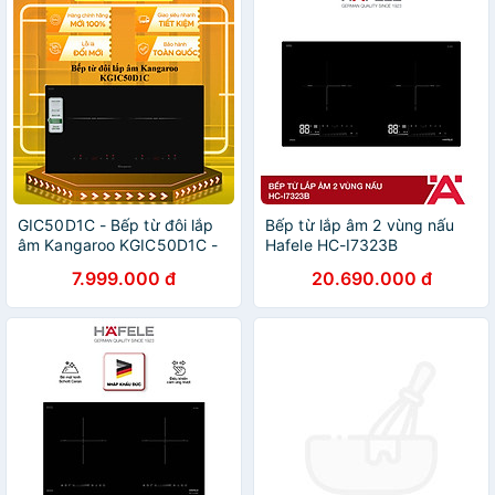
GIC50D1C - Bếp từ đôi lắp
Bếp từ lắp âm 2 vùng nấu
âm Kangaroo KGIC50D1C -
Hafele HC-I7323B
HÀNG CHÍNH HÃNG - GIAO
536.61.886 | Hàng chính
7.999.000 đ
20.690.000 đ
HCM
hãng