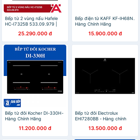
Bếp từ 2 vùng nấu Hafele
Bếp điện từ KAFF KF-IH68N.
HC-I7325B 533.09.979 |
Hàng Chính Hãng
Xuất xứ Đức | Hàng chính
25.290.000 đ
15.900.000 đ
hãng | Bảo hành chính hãng
Bếp từ đôi Kocher DI-330H-
Bếp từ đôi Electrolux
Hàng Chính Hãng
EHI7280BB - Hàng chính
hãng
11.200.000 đ
13.500.000 đ