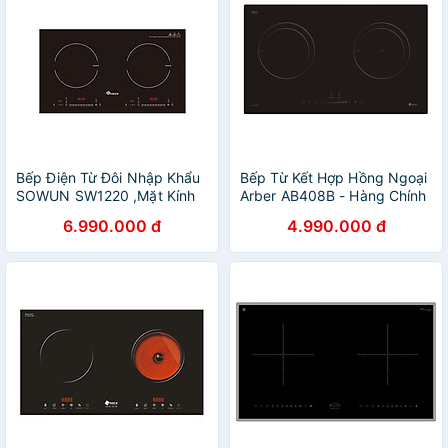
Bếp Điện Từ Đôi Nhập Khẩu
Bếp Từ Kết Hợp Hồng Ngoại
SOWUN SW1220 ,Mặt Kính
Arber AB408B - Hàng Chính
CERAMIC Cao Cấp Chịu
Hãng
6.990.000 đ
4.990.000 đ
Được Nhiệt Độ Cao