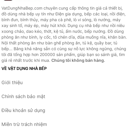
VatDungNhaBep.com chuyên cung cấp thông tin giá cả thiết bị,
đồ dùng nhà bếp uy tín như Điện gia dụng, bếp các loại, nồi điện,
bình đun, bình thủy, máy pha cà phê, lò vi sóng, lò nướng, máy
xay sinh tố, máy ép, máy hút khói. Dụng cụ nhà bếp như nồi niêu
xoong chảo, dao kéo, thớt, kệ tủ, ấm nước, bếp nướng. Đồ dùng
phòng ăn như bình, ly cốc, tô chén dĩa, đũa muỗng nĩa, khăn bàn.
Nội thất phòng ăn như bàn ghế phòng ăn, tủ kệ, quầy bar, tủ
bếp... Bằng khả năng sẵn có cùng sự nỗ lực không ngừng, chúng
tôi đã tổng hợp hơn 200000 sản phẩm, giúp bạn so sánh giá, tìm
giá rẻ nhất trước khi mua.
Chúng tôi không bán hàng.
VỀ VẬT DỤNG NHÀ BẾP
Giới thiệu
Chính sách bảo mật
Điều khoản sử dụng
Miễn trừ trách nhiệm