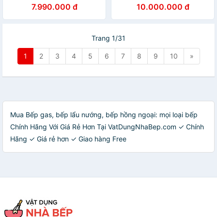
7.990.000 đ
10.000.000 đ
Trang 1/31
1
2
3
4
5
6
7
8
9
10
»
Mua Bếp gas, bếp lẩu nướng, bếp hồng ngoại: mọi loại bếp
Chính Hãng Với Giá Rẻ Hơn Tại VatDungNhaBep.com ✓ Chính
Hãng ✓ Giá rẻ hơn ✓ Giao hàng Free