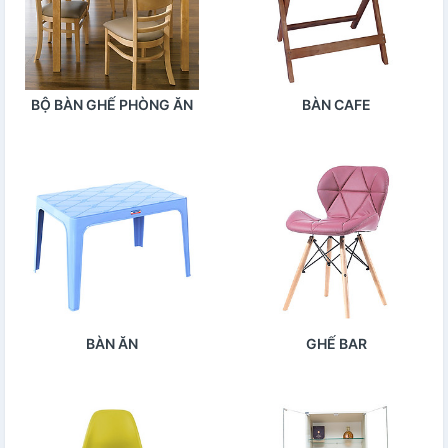
BỘ BÀN GHẾ PHÒNG ĂN
BÀN CAFE
BÀN ĂN
GHẾ BAR