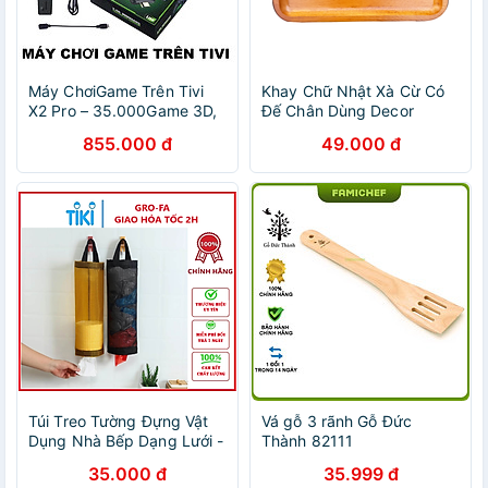
Máy ChơiGame Trên Tivi
Khay Chữ Nhật Xà Cừ Có
X2 Pro – 35.000Game 3D,
Đế Chân Dùng Decor
PSP, PS1, Ram 2G, Chip
Trang Trí Thực
855.000 đ
49.000 đ
S905, 2 Tay Cầm Mới đèn
Phẩm/Pizza/Bánh Ngọt -
ốp trần
Đồ Gỗ Gia Dụng Thương
Hiệu Trường Sơn
Túi Treo Tường Đựng Vật
Vá gỗ 3 rãnh Gỗ Đức
Dụng Nhà Bếp Dạng Lưới -
Thành 82111
Chính hãng GroFa (Giao
35.000 đ
35.999 đ
màu ngẫu nhiên)