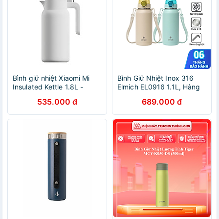
Bình giữ nhiệt Xiaomi Mi
Bình Giữ Nhiệt Inox 316
Insulated Kettle 1.8L -
Elmich EL0916 1.1L, Hàng
GiaPhucStore | Hàng Chính
Chính Hãng, Kèm Dây Đeo
535.000 đ
689.000 đ
Hãng
Và Ống Hút - JoyMall