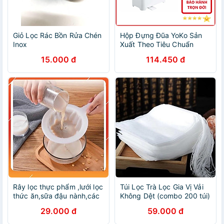
Giỏ Lọc Rác Bồn Rửa Chén
Hộp Đựng Đũa YoKo Sản
Inox
Xuất Theo Tiêu Chuẩn
Nhật Bản ( Tặng Kèm Khăn
15.000 đ
114.450 đ
Lau PaKaSa ) - Hàng Chính
Hãng - màu ngẫu nhiên
Rây lọc thực phẩm ,lưới lọc
Túi Lọc Trà Lọc Gia Vị Vải
thức ăn,sữa đậu nành,các
Không Dệt (combo 200 túi)
loại hạt,đa năng có tay
- Hàng chính hãng
29.000 đ
59.000 đ
cầm tiện lợi