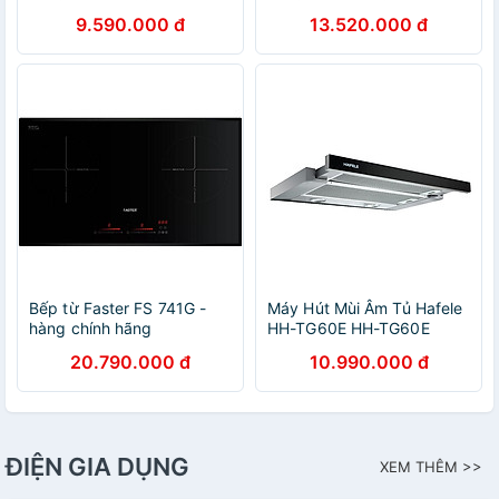
9.590.000 đ
13.520.000 đ
Bếp từ Faster FS 741G -
Máy Hút Mùi Âm Tủ Hafele
hàng chính hãng
HH-TG60E HH-TG60E
(60cm) - 539.81.073 Xuất
20.790.000 đ
10.990.000 đ
Xứ Châu Âu Kèm Than
Hoạt Tính (Hàng chính
hãng)
ĐIỆN GIA DỤNG
XEM THÊM >>