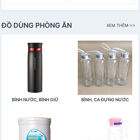
ĐỒ DÙNG PHÒNG ĂN
XEM THÊM >>
BÌNH NƯỚC, BÌNH GIỮ
BÌNH, CA ĐỰNG NƯỚC
NHIỆT