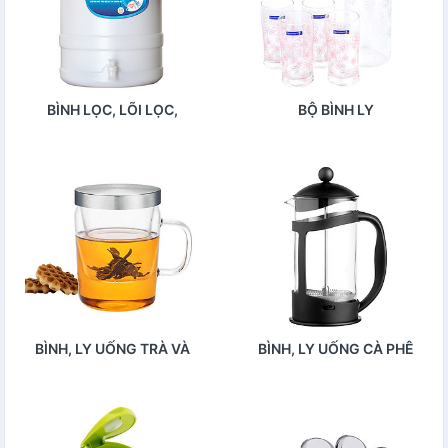
BÌNH LỌC, LÕI LỌC,
BỘ BÌNH LY
THIẾT BỊ LỌC NƯỚC
BÌNH, LY UỐNG TRÀ VÀ
BÌNH, LY UỐNG CÀ PHÊ
PHỤ KIỆN
VÀ PHỤ KIỆN