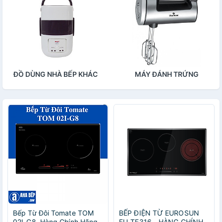
ĐỒ DÙNG NHÀ BẾP KHÁC
MÁY ĐÁNH TRỨNG
Bếp Từ Đôi Tomate TOM
BẾP ĐIỆN TỪ EUROSUN
02I-G8. Hàng Chính Hãng
EU-TE316 - HÀNG CHÍNH