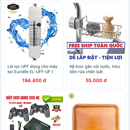
Lõi lọc UFF dùng cho máy
Kệ inox gắn vòi nước, treo
lọc Eurolife EL-UFF-UF (
bồn rửa chén bát
Siêu màng lọc)
194.400 đ
55.000 đ