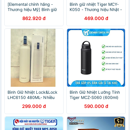
[Elemental chính hãng -
Bình giữ nhiệt Tiger MCY-
Thương hiệu Mỹ] Bình giữ
K050 - Thương hiệu Nhật -
nhiệt Elemental Iconic
500ml - Giữ nhiệt độ Nóng
862.920 đ
469.000 đ
Bamboo 590ml inox 304,
- Lạnh - Hàng chính hãng
giữ nhiệt vượt trội, an toan
sức khỏe
Bình Giữ Nhiệt Lock&Lock
Bình Giữ Nhiệt Lưỡng Tính
LHC6150 480ML- Nhiều
Tiger MCZ-S060 (600ml)
Màu- Làm Bằng Thép
299.000 đ
590.000 đ
Không Gỉ