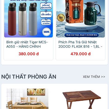
Bình giữ nhiệt Tiger MCS-
Phích Pha Trà Giữ Nhiệt
A050 - HÀNG CHÍNH
2GOOD FLASK B16 - 1,8L -
HÃNG
2,2L - Hàng Chính Hãng
380.000 đ
479.000 đ
NỘI THẤT PHÒNG ĂN
XEM THÊM >>