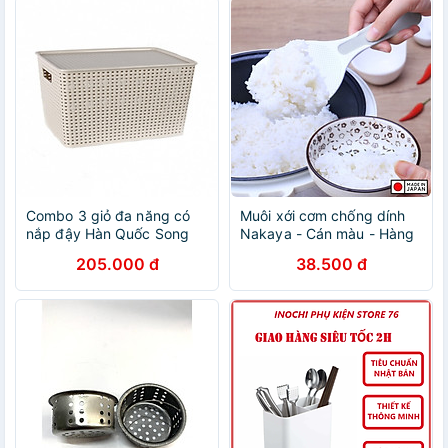
Combo 3 giỏ đa năng có
Muôi xới cơm chống dính
nắp đậy Hàn Quốc Song
Nakaya - Cán màu - Hàng
Long- cỡ trung (40 x 28 x
Nội Địa Nhật Bản nhập
205.000 đ
38.500 đ
17)- Nhiều màu sắc
khẩu