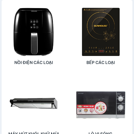
NỒI ĐIỆN CÁC LOẠI
BẾP CÁC LOẠI
MÁY HÚT KHÓI, KHỬ MÙI
LÒ VI SÓNG