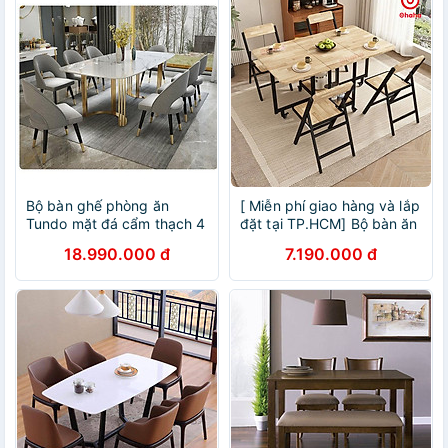
Bộ bàn ghế phòng ăn
[ Miễn phí giao hàng và lắp
Tundo mặt đá cẩm thạch 4
đặt tại TP.HCM] Bộ bàn ăn
hoặc 6 ghế theo kích
thông minh xếp gọn đa
18.990.000 đ
7.190.000 đ
thước bàn
năng có ghế và bánh xe
Ohaha - BA013