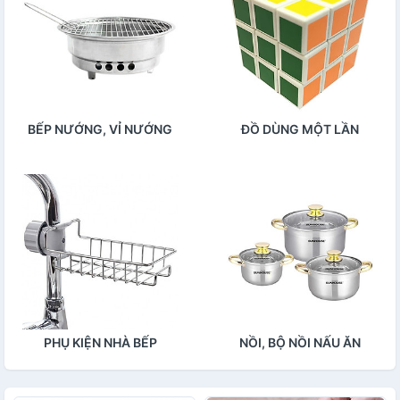
BẾP NƯỚNG, VỈ NƯỚNG
ĐỒ DÙNG MỘT LẦN
PHỤ KIỆN NHÀ BẾP
NỒI, BỘ NỒI NẤU ĂN