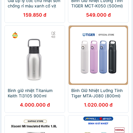
Giá úp ly cốc chữ nhật sơn
Bình Giữ Nhiệt Lưỡng Tính
chống rỉ màu xanh cổ vịt
TIGER MCT-K050 (500ml)
kết hợp vàng sang trọng
159.850 đ
549.000 đ
Bình giữ nhiệt Titanium
Bình Giữ Nhiệt Lưỡng Tính
Keith Ti3105 900ml
Tiger MTA-J080 (800ml)
4.000.000 đ
1.020.000 đ