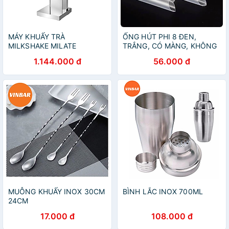
MÁY KHUẤY TRÀ
ỐNG HÚT PHI 8 ĐEN,
MILKSHAKE MILATE
TRẮNG, CÓ MÀNG, KHÔNG
MÀNG 0.5KG (10 BỊCH/CÂY)
1.144.000 đ
56.000 đ
- ( 1 BỊCH KHOẢNG 345
ỐNG )
MUỖNG KHUẤY INOX 30CM
BÌNH LẮC INOX 700ML
24CM
17.000 đ
108.000 đ