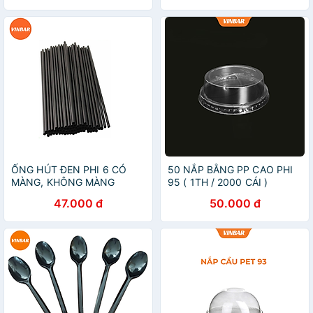
ỐNG HÚT ĐEN PHI 6 CÓ
50 NẮP BẰNG PP CAO PHI
MÀNG, KHÔNG MÀNG
95 ( 1TH / 2000 CÁI )
0.5KG (10 BỊCH/CÂY) - ( 1
47.000 đ
50.000 đ
BỊCH KHOẢNG 380 ỐNG )