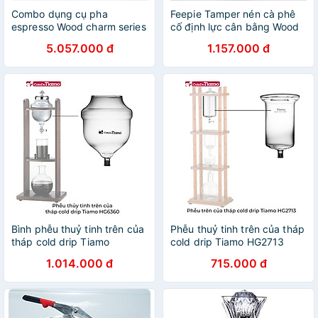
Combo dụng cụ pha
Feepie Tamper nén cà phê
espresso Wood charm series
cố định lực cân bằng Wood
Feepie
charm
5.057.000 đ
1.157.000 đ
Bình phễu thuỷ tinh trên của
Phễu thuỷ tinh trên của tháp
tháp cold drip Tiamo
cold drip Tiamo HG2713
HG6360
1.014.000 đ
715.000 đ