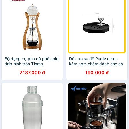
Bộ dụng cụ pha cà phê cold
Đế cao su để Puckscreen
drip hình tròn Tiamo
kèm nam châm dánh cho cà
phê espresso | MHW-
7.137.000 đ
190.000 đ
3Bomber