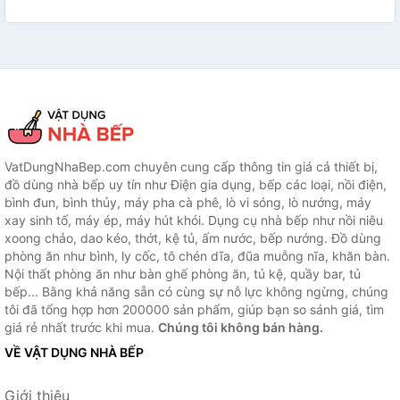
VatDungNhaBep.com chuyên cung cấp thông tin giá cả thiết bị,
đồ dùng nhà bếp uy tín như Điện gia dụng, bếp các loại, nồi điện,
bình đun, bình thủy, máy pha cà phê, lò vi sóng, lò nướng, máy
xay sinh tố, máy ép, máy hút khói. Dụng cụ nhà bếp như nồi niêu
xoong chảo, dao kéo, thớt, kệ tủ, ấm nước, bếp nướng. Đồ dùng
phòng ăn như bình, ly cốc, tô chén dĩa, đũa muỗng nĩa, khăn bàn.
Nội thất phòng ăn như bàn ghế phòng ăn, tủ kệ, quầy bar, tủ
bếp... Bằng khả năng sẵn có cùng sự nỗ lực không ngừng, chúng
tôi đã tổng hợp hơn 200000 sản phẩm, giúp bạn so sánh giá, tìm
giá rẻ nhất trước khi mua.
Chúng tôi không bán hàng.
VỀ VẬT DỤNG NHÀ BẾP
Giới thiệu