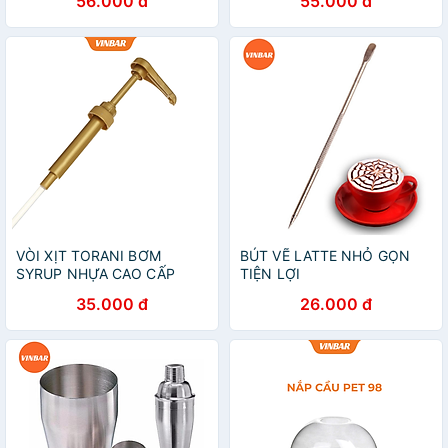
56.000 đ
55.000 đ
VÒI XỊT TORANI BƠM
BÚT VẼ LATTE NHỎ GỌN
SYRUP NHỰA CAO CẤP
TIỆN LỢI
35.000 đ
26.000 đ