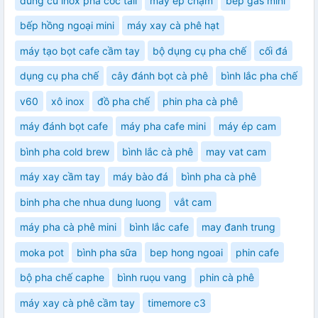
dung cu inox pha coc tail
máy ép chậm
bếp gas mini
bếp hồng ngoại mini
máy xay cà phê hạt
máy tạo bọt cafe cầm tay
bộ dụng cụ pha chế
cối đá
dụng cụ pha chế
cây đánh bọt cà phê
bình lắc pha chế
v60
xô inox
đồ pha chế
phin pha cà phê
máy đánh bọt cafe
máy pha cafe mini
máy ép cam
bình pha cold brew
bình lắc cà phê
may vat cam
máy xay cầm tay
máy bào đá
bình pha cà phê
binh pha che nhua dung luong
vắt cam
máy pha cà phê mini
bình lắc cafe
may đanh trung
moka pot
bình pha sữa
bep hong ngoai
phin cafe
bộ pha chế caphe
bình ruọu vang
phin cà phê
máy xay cà phê cầm tay
timemore c3