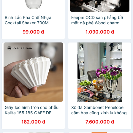
Bình Lắc Pha Chế Nhựa
Feepie OCD san phẳng bề
Cocktall Shaker 700ML
mặt cà phê Wood charm
99.000 đ
1.090.000 đ
Giấy lọc hình tròn cho phễu
Xô đá Sambonet Penelope
Kalita 155 185 CAFE DE
cắm hoa cũng xinh iu không
KONA
kém hàng chính hãng
182.000 đ
7.600.000 đ