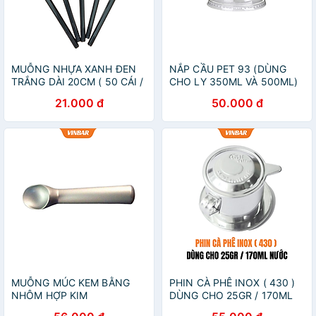
MUỖNG NHỰA XANH ĐEN
NẮP CẦU PET 93 (DÙNG
TRẮNG DÀI 20CM ( 50 CÁI /
CHO LY 350ML VÀ 500ML)
BỊCH ) BỊCH
(2000 CÁI/THÙNG)
21.000 đ
50.000 đ
MUỖNG MÚC KEM BẰNG
PHIN CÀ PHÊ INOX ( 430 )
NHÔM HỢP KIM
DÙNG CHO 25GR / 170ML
NƯỚC