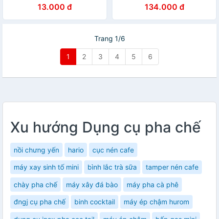
ĐEN TRẮNG
HỘP/THÙNG)
13.000 đ
134.000 đ
Trang 1/6
1
2
3
4
5
6
Xu hướng Dụng cụ pha chế
nồi chưng yến
hario
cục nén cafe
máy xay sinh tố mini
bình lắc trà sữa
tamper nén cafe
chày pha chế
máy xây đá bào
máy pha cà phê
đngj cụ pha chế
binh cocktail
máy ép chậm hurom