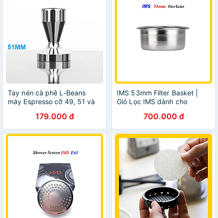
Tay nén cà phê L-Beans
IMS 53mm Filter Basket |
máy Espresso cỡ 49, 51 và
Giỏ Lọc IMS dành cho
58mm - Thép không gỉ 304
9Baristar
179.000 đ
700.000 đ