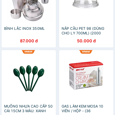
BÌNH LẮC INOX 350ML
NẮP CẦU PET 98 (DÙNG
CHO LY 700ML) (2000
CÁI/THÙNG)
87.000 đ
50.000 đ
MUỖNG NHỰA CAO CẤP 50
GAS LÀM KEM MOSA 10
CÁI 15CM 3 MÀU: XANH
VIÊN / HỘP - (36