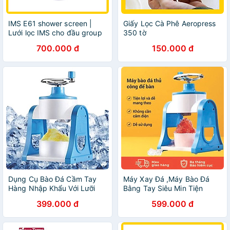
IMS E61 shower screen |
Giấy Lọc Cà Phê Aeropress
Lưới lọc IMS cho đầu group
350 tờ
E61 máy pha cà phê
700.000 đ
150.000 đ
espresso
Dụng Cụ Bào Đá Cầm Tay
Máy Xay Đá ,Máy Bào Đá
Hàng Nhập Khẩu Với Lưỡi
Bằng Tay Siêu Min Tiện
Dao Bằng Thép Không Gỉ -
Lợi,Máy bào đá tuyết Cho
399.000 đ
599.000 đ
Giúp việc làm ly sinh tố ngon
Bé Và Cho Cả Nhà Hàng
đúng điệu chưa bao giờ dễ
Chính Hãng
dàng đến thế