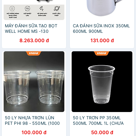
MÁY ĐÁNH SỮA TẠO BỌT
CA ĐÁNH SỮA INOX 350ML
WELL HOME MS -130
600ML 900ML
8.263.000 đ
131.000 đ
50 LY NHỰA TRƠN LÙN
50 LY TRƠN PP 350ML
PET PHI 98 - 550ML (1000
500ML 700ML 1L (CHƯA
CÁI/ THÙNG) ( 50 CÁI / CÂY
NẮP ) (1000 CÁI/THÙNG)
100.000 đ
50.000 đ
)