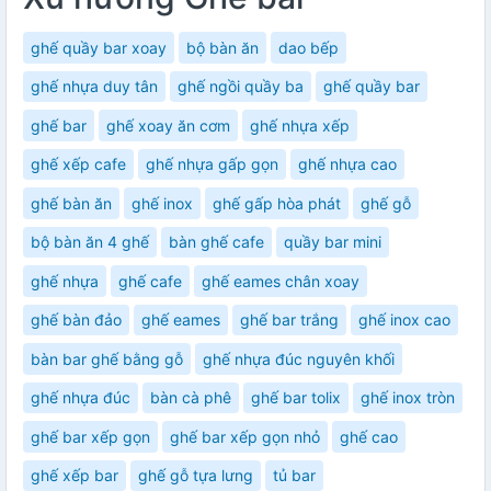
ghế quầy bar xoay
bộ bàn ăn
dao bếp
ghế nhựa duy tân
ghế ngồi quầy ba
ghế quầy bar
ghế bar
ghế xoay ăn cơm
ghế nhựa xếp
ghế xếp cafe
ghế nhựa gấp gọn
ghế nhựa cao
ghế bàn ăn
ghế inox
ghế gấp hòa phát
ghế gỗ
bộ bàn ăn 4 ghế
bàn ghế cafe
quầy bar mini
ghế nhựa
ghế cafe
ghế eames chân xoay
ghế bàn đảo
ghế eames
ghế bar trắng
ghế inox cao
bàn bar ghế bằng gỗ
ghế nhựa đúc nguyên khối
ghế nhựa đúc
bàn cà phê
ghế bar tolix
ghế inox tròn
ghế bar xếp gọn
ghế bar xếp gọn nhỏ
ghế cao
ghế xếp bar
ghế gỗ tựa lưng
tủ bar