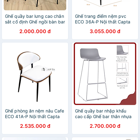
Ghế quầy bar lưng cao chân
Ghế trang điểm nệm pvc
sắt cố định Ghế ngồi bàn bar
ECO 36A-P Nội thất Capta
nệm dày bọc vải bố CB
Ghế nhà hàng ghế ăn cao
2.000.000 đ
3.055.000 đ
COCO-F
cấp bọc da có tay tựa chân
sắt sơn đen tại tp hcm
Ghế phòng ăn nệm nâu Cafe
Ghế quầy bar nhập khẩu
ECO 41A-P Nội thất Capta
cao cấp Ghế bar thân nhựa
Ghế ăn cao cấp khung gỗ
màu xám chân thép mạ
2.535.000 đ
2.700.000 đ
Polywood có bọc nệm simili
chrome bóng CB Kendo
chân ghế sắt sơn tĩnh điện
Capta Tp.HCM
màu đen