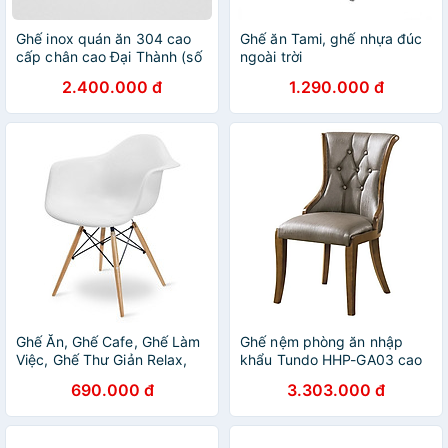
Ghế inox quán ăn 304 cao
Ghế ăn Tami, ghế nhựa đúc
cấp chân cao Đại Thành (số
ngoài trời
lượng 10)
2.400.000 đ
1.290.000 đ
Ghế Ăn, Ghế Cafe, Ghế Làm
Ghế nệm phòng ăn nhập
Việc, Ghế Thư Giản Relax,
khẩu Tundo HHP-GA03 cao
AZP-DAW-NEW - Dòng
cấp
690.000 đ
3.303.000 đ
Đương Đại, Phân Khúc Trung
Lưu