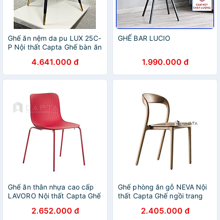
Ghế ăn nệm da pu LUX 25C-
GHẾ BAR LUCIO
P Nội thất Capta Ghế bàn ăn
nệm bọc da PU cao cấp
4.641.000 đ
1.990.000 đ
chân ghế sắt sơn tĩnh điện
màu đen gắn ống đồng tại
hcm
Ghế ăn thân nhựa cao cấp
Ghế phòng ăn gỗ NEVA Nội
LAVORO Nội thất Capta Ghế
thất Capta Ghế ngồi trang
nhựa xếp chồng chân thép
điểm lưng cao duyên dáng
2.652.000 đ
2.405.000 đ
sơn tĩnh điện phong cách
gỗ ASH bền đẹp chắc chắn