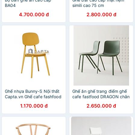
BA04
simili cao 75 cm
4.700.000 đ
2.800.000 đ
Ghế nhựa Bunny-S Nội thất
Ghế ăn ghế trang điểm ghế
Capta.vn Ghế cafe fashfood
cafe fastfood DRAGON chân
xếp chồng nhựa PP cao cấp
oval màu xanh đậm cao cấp
1.170.000 đ
2.650.000 đ
Dragon tiêu chuẩn Châu Âu
ở HCM