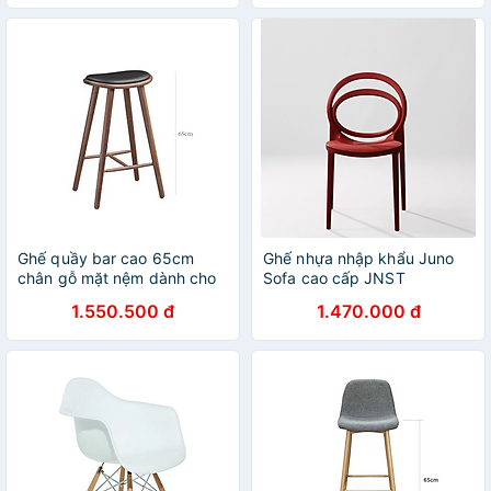
italy Châu Âu
tại HCM
Ghế quầy bar cao 65cm
Ghế nhựa nhập khẩu Juno
chân gỗ mặt nệm dành cho
Sofa cao cấp JNST
đảo bếp
CircusCT hàng thiết kế
1.550.500 đ
1.470.000 đ