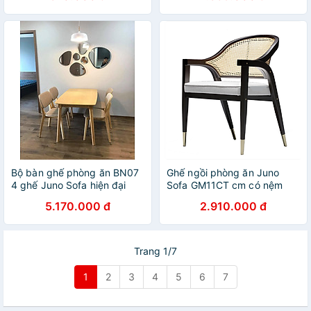
Bộ bàn ghế phòng ăn BN07
Ghế ngồi phòng ăn Juno
4 ghế Juno Sofa hiện đại
Sofa GM11CT cm có nệm
ghế mây
5.170.000 đ
2.910.000 đ
Trang 1/7
1
2
3
4
5
6
7