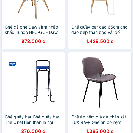
Ghế cà phê Daw vitra nhập
Ghế quầy bar cao 65cm cho
khẩu Tundo HFC-GCF Daw
đảo bếp thân bọc vải bố
cao cấp
CB2151
873.000 đ
1.428.500 đ
Ghế quầy bar Ghế quầy bar
Ghế ăn nệm giả da chân sắt
The One(Tiền thân là nội
LUX 9A-P Ghế ăn có nệm
thất Hòa Phát) SB07 Ghế
bọc PVC chân sắt sơn tĩnh
370.000 đ
1.365.000 đ
quầy lễ tân
điện màu đen cao cấp