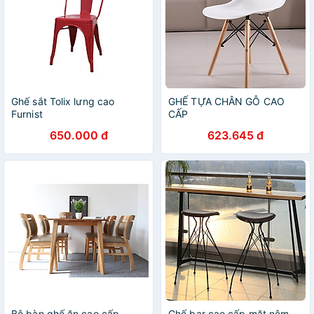
Ghế sắt Tolix lưng cao
GHẾ TỰA CHÂN GỖ CAO
Furnist
CẤP
650.000 đ
623.645 đ
Bộ bàn ghế ăn cao cấp
Ghế bar cao cấp mặt nệm