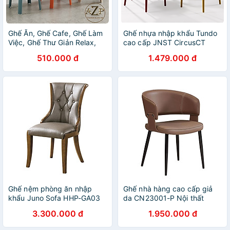
Ghế Ăn, Ghế Cafe, Ghế Làm
Ghế nhựa nhập khẩu Tundo
Việc, Ghế Thư Giản Relax,
cao cấp JNST CircusCT
XẾP CHỒNG / CẤT GỌN
hàng thiết kế
510.000 đ
1.479.000 đ
AZP-ND01 - Dòng Đương
Đại, Phân Khúc Trung Lưu
Ghế nệm phòng ăn nhập
Ghế nhà hàng cao cấp giả
khẩu Juno Sofa HHP-GA03
da CN23001-P Nội thất
cao cấp
Capta
3.300.000 đ
1.950.000 đ