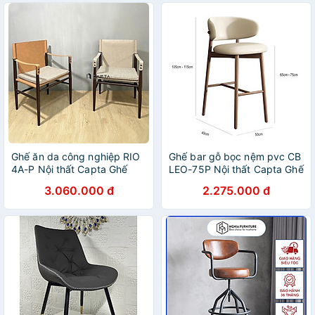
Ghế ăn da công nghiệp RIO
Ghế bar gỗ bọc nệm pvc CB
4A-P Nội thất Capta Ghế
LEO-75P Nội thất Capta Ghế
nhà hàng cao cấp có tay
quầy đảo bếp gỗ ash hiện
3.060.000 đ
2.275.000 đ
màu nâu bò xám nệm rời vải
đại cao 75cm nệm pvc cao
bố khung ghế sắt sơn tĩnh
cấp tại tp hcm
điện giả vân gỗ nhập khẩu
chất lượng cao