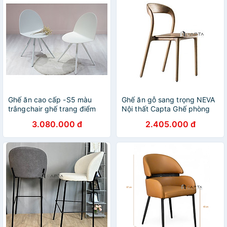
Ghế ăn cao cấp -S5 màu
Ghế ăn gỗ sang trọng NEVA
trắngchair ghế trang điểm
Nội thất Capta Ghế phòng
đơn giản sang trọng tiêu
ăn gỗ Ash sang trọng không
3.080.000 đ
2.405.000 đ
chuẩn Châu Âu – Italy ở
tay lưng tựa cao
HCM