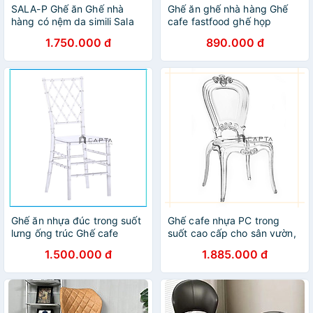
SALA-P Ghế ăn Ghế nhà
Ghế ăn ghế nhà hàng Ghế
hàng có nệm da simili Sala
cafe fastfood ghế họp
đẹp nhập khẩu cao cấp
nhóm, ghế tiếp khách thân
1.750.000 đ
890.000 đ
HCM
nhựa chân sắt nhập khẩu
CC1548-P HCM
Ghế ăn nhựa đúc trong suốt
Ghế cafe nhựa PC trong
lưng ống trúc Ghế cafe
suốt cao cấp cho sân vườn,
ngoài trời đẹp cao cấp
ngoài trời Ghế trang điểm
1.500.000 đ
1.885.000 đ
Tiffany 2A-PC
Ghost 2A-PC