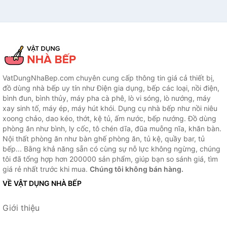
VatDungNhaBep.com chuyên cung cấp thông tin giá cả thiết bị,
đồ dùng nhà bếp uy tín như Điện gia dụng, bếp các loại, nồi điện,
bình đun, bình thủy, máy pha cà phê, lò vi sóng, lò nướng, máy
xay sinh tố, máy ép, máy hút khói. Dụng cụ nhà bếp như nồi niêu
xoong chảo, dao kéo, thớt, kệ tủ, ấm nước, bếp nướng. Đồ dùng
phòng ăn như bình, ly cốc, tô chén dĩa, đũa muỗng nĩa, khăn bàn.
Nội thất phòng ăn như bàn ghế phòng ăn, tủ kệ, quầy bar, tủ
bếp... Bằng khả năng sẵn có cùng sự nỗ lực không ngừng, chúng
tôi đã tổng hợp hơn 200000 sản phẩm, giúp bạn so sánh giá, tìm
giá rẻ nhất trước khi mua.
Chúng tôi không bán hàng.
VỀ VẬT DỤNG NHÀ BẾP
Giới thiệu