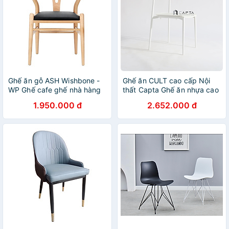
Ghế ăn gỗ ASH Wishbone -
Ghế ăn CULT cao cấp Nội
WP Ghế cafe ghế nhà hàng
thất Capta Ghế ăn nhựa cao
Wishbone nệm simili đen cao
cấp chân thép sơn tĩnh điện
1.950.000 đ
2.652.000 đ
cấp tiêu chuẩn xuất khẩu ở
tại tp hcm
TpHCM