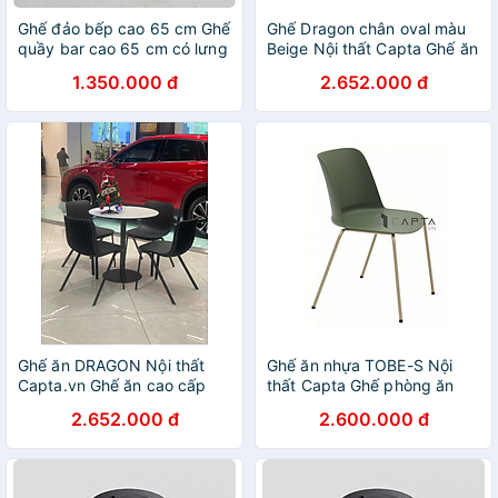
Ghế đảo bếp cao 65 cm Ghế
Ghế Dragon chân oval màu
quầy bar cao 65 cm có lưng
Beige Nội thất Capta Ghế ăn
tựa bọc simili (pvc ) chân
cao cấp chuẩn Italy chân
1.350.000 đ
2.652.000 đ
thép sơn tĩnh điện đen đẹp
thép sơn tĩnh điện
cao cấp sang trọng
Ghế ăn DRAGON Nội thất
Ghế ăn nhựa TOBE-S Nội
Capta.vn Ghế ăn cao cấp
thất Capta Ghế phòng ăn
thân nhựa màu đen theo tiêu
màu xanh đậm cao cấp tiêu
2.652.000 đ
2.600.000 đ
chuẩn Châu Âu-Italy
chuẩn châu Âu