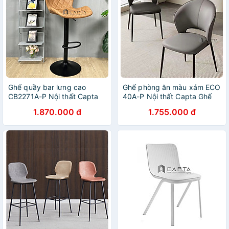
Ghế quầy bar lưng cao
Ghế phòng ăn màu xám ECO
CB2271A-P Nội thất Capta
40A-P Nội thất Capta Ghế
ăn bọc nệm PVC cao cấp
1.870.000 đ
1.755.000 đ
khung ghế sắt sơn tĩnh điện
màu đen nhập khẩu