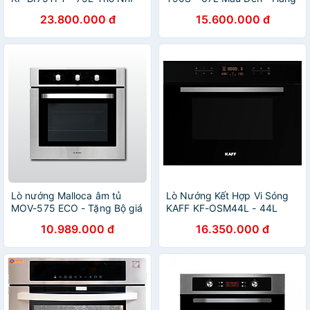
Kỳ - Hàng Chính Hãng
Chính Hãng
23.800.000 đ
15.600.000 đ
Lò nướng Malloca âm tủ
Lò Nướng Kết Hợp Vi Sóng
MOV-575 ECO - Tặng Bộ giá
KAFF KF-OSM44L - 44L
để dĩa MNA-0033 + Dụng
Malaysia - Hàng Chính Hãng
10.989.000 đ
16.350.000 đ
cụ xay tiêu MMPM-657A -
hàng chính hãng