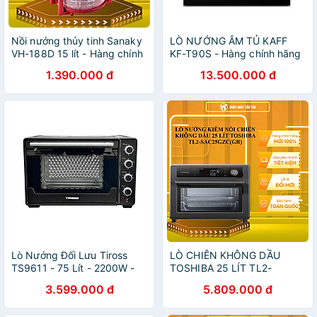
Nồi nướng thủy tinh Sanaky
LÒ NƯỚNG ÂM TỦ KAFF
VH-188D 15 lít - Hàng chính
KF-T90S - Hàng chính hãng
hãng
1.390.000 đ
13.500.000 đ
Lò Nướng Đối Lưu Tiross
LÒ CHIÊN KHÔNG DẦU
TS9611 - 75 Lít - 2200W -
TOSHIBA 25 LÍT TL2-
Hàng chính hãng
SAC25GZC(GR) - HÀNG
3.599.000 đ
5.809.000 đ
CHÍNH HÃNG - CHỈ GIAO
HCM