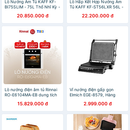
Lò Nướng Âm Tủ KAFF KF-
Lò Hấp Kết Hợp Nướng Âm
BI75SLIM - 75L Thổ Nhĩ Kỳ -
Tủ KAFF KF-ST56LXR 56L -
Hàng Chính Hãng
Hàng Chính Hãng
20.850.000 đ
22.200.000 đ
Lò nướng điện âm tủ Rinnai
Vỉ nướng điện gấp gọn
RO-E6104MA-EB dung tích
Elmich EGE-8579, Hàng
65L 2300W
chính hãng, 2 bề mặt nướng
15.829.000 đ
2.999.000 đ
phủ chống dính, điều chỉnh
nhiệt độ - JoyMall