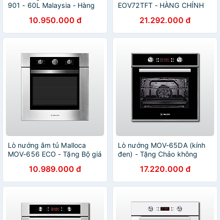
901 - 60L Malaysia - Hàng
EOV72TFT - HÀNG CHÍNH
Chính Hãng
HÃNG
10.950.000 đ
21.292.000 đ
Lò nướng âm tủ Malloca
Lò nướng MOV-65DA (kính
MOV-656 ECO - Tặng Bộ giá
đen) - Tặng Chảo không
để dĩa MNA-0033 + Dụng
dính SA-02 + Khay úp chén
10.989.000 đ
17.220.000 đ
cụ xay tiêu MMPM-657A -
dĩa MDD-14028 - Hàng
Hàng chính hãng
chính hãng