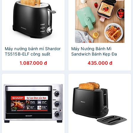
Máy nướng bánh mì Shardor
Máy Nướng Bánh Mì
TS515B-ELF công suất
Sandwich Bánh Kẹp Đa
800W trang bị 7 chế độ điều
Năng Dễ Sử Dụng, Rán
1.087.000 đ
435.000 đ
chỉnh tiện lợi - Hàng Nhập
Trứng, Rán Thịt Chống Dính
Khẩu
Tuyệt Đối - Hàng chính hãng