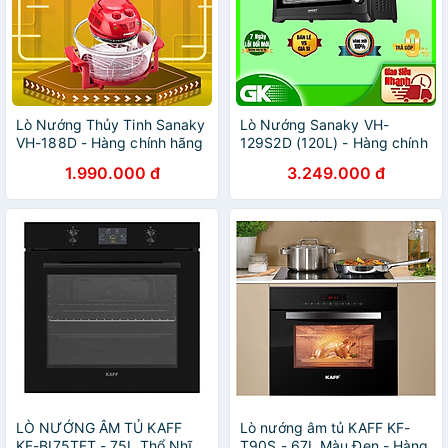
Lò Nướng Thủy Tinh Sanaky
Lò Nướng Sanaky VH-
VH-188D - Hàng chính hãng
129S2D (120L) - Hàng chính
hãng
1.990.000 đ
3.249.000 đ
LÒ NƯỚNG ÂM TỦ KAFF
Lò nướng âm tủ KAFF KF-
KF-BI75TFT - 75L Thổ Nhĩ
T90S - 67L Màu Đen - Hàng