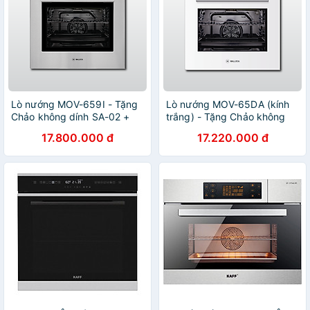
Lò nướng MOV-659I - Tặng
Lò nướng MOV-65DA (kính
Chảo không dính SA-02 +
trắng) - Tặng Chảo không
Khay úp chén dĩa MDD-
dính SA-02 + Khay úp chén
17.800.000 đ
17.220.000 đ
14028 - Hàng chính hãng
dĩa MDD-14028 - Hàng
chính hãng