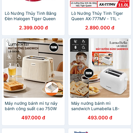
Lò Nướng Thủy Tinh Bằng
Lò Nướng Thủy Tinh Tiger
Đèn Halogen Tiger Queen
Queen AX-777MV - 11L -
AX-787MHV - 11L - Hàng
Màu Ngẫu Nhiên - Hàng
2.399.000 đ
2.890.000 đ
Chính Hãng
Chính Hãng
Máy nướng bánh mì tự nảy
Máy nướng bánh mì
bánh công suất cao 750W
sandwich Lumabella LB-
Lumabella LB-58068, nướng
58042 công suất cao 700W,
497.000 đ
493.000 đ
bánh sandwich ăn sáng tiện
6 nấc nảy tự động làm bữa
dụng - DELIYA HÀNG CHÍNH
sáng tiện lợi - DELIYA HÀNG
HÃNG
CHÍNH HÃNG