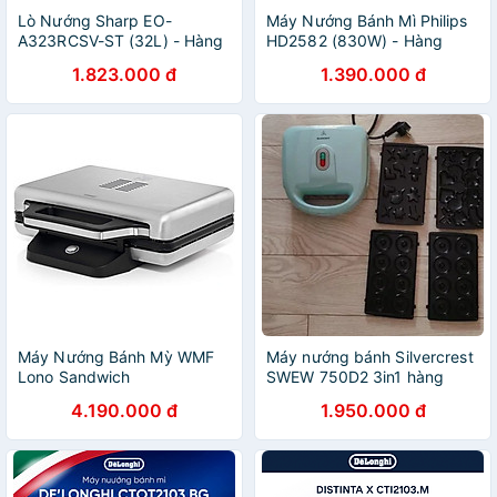
Lò Nướng Sharp EO-
Máy Nướng Bánh Mì Philips
A323RCSV-ST (32L) - Hàng
HD2582 (830W) - Hàng
Chính Hãng
chính hãng
1.823.000 đ
1.390.000 đ
Máy Nướng Bánh Mỳ WMF
Máy nướng bánh Silvercrest
Lono Sandwich
SWEW 750D2 3in1 hàng
Toaster/Maker - Hàng Nhập
chính hãng
4.190.000 đ
1.950.000 đ
Khẩu Đức