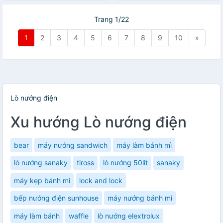
Trang 1/22
1
2
3
4
5
6
7
8
9
10
»
Lò nướng điện
Xu hướng Lò nướng điện
bear
máy nướng sandwich
máy làm bánh mì
lò nướng sanaky
tiross
lò nướng 50lit
sanaky
máy kẹp bánh mì
lock and lock
bếp nướng điện sunhouse
máy nướng bánh mì
máy làm bánh
waffle
lò nướng elextrolux