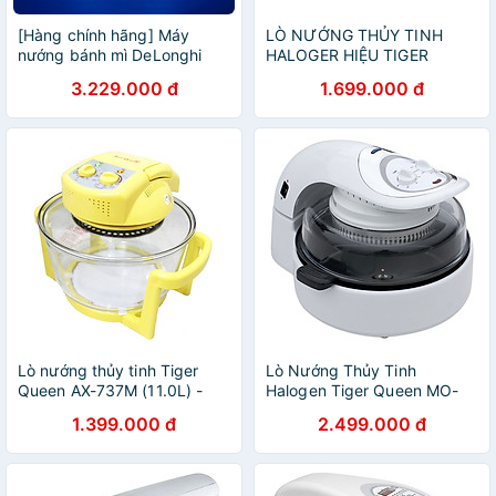
[Hàng chính hãng] Máy
LÒ NƯỚNG THỦY TINH
nướng bánh mì DeLonghi
HALOGER HIỆU TIGER
Icona Vintage CTOV2103
QUEEN AX-777MHV (11.0L) /
3.229.000 đ
1.699.000 đ
(BG/ GR)
HÀNG CHÍNH HÃNG
Lò nướng thủy tinh Tiger
Lò Nướng Thủy Tinh
Queen AX-737M (11.0L) -
Halogen Tiger Queen MO-
Màu vàng
02MHG - 12L - Hàng Chính
1.399.000 đ
2.499.000 đ
Hãng