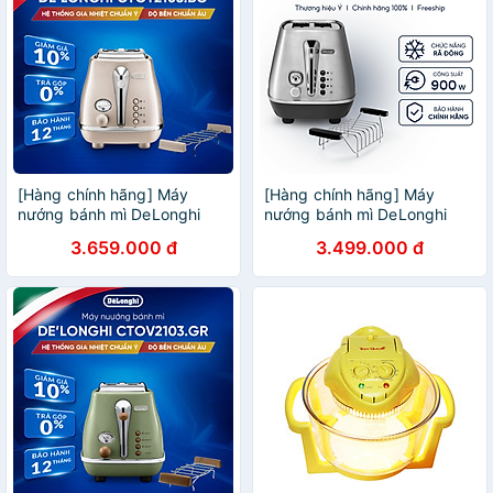
[Hàng chính hãng] Máy
[Hàng chính hãng] Máy
nướng bánh mì DeLonghi
nướng bánh mì DeLonghi
Icona Metallics CTOT2103
Distinta X CTI2103.M
3.659.000 đ
3.499.000 đ
(BG/ GY)