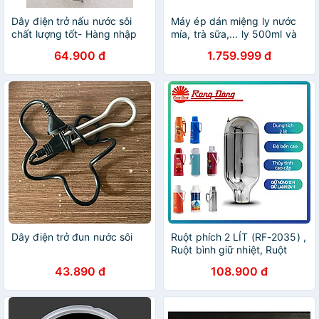
Dây điện trở nấu nước sôi
Máy ép dán miệng ly nước
chất lượng tốt- Hàng nhập
mía, trà sữa,... ly 500ml và
khẩu
700ml VC-700- Hàng nhập
64.900 đ
1.759.999 đ
khẩu (màu ngẫu nhiên)
Dây điện trở đun nước sôi
Ruột phích 2 LÍT (RF-2035) ,
Ruột bình giữ nhiệt, Ruột
bình thủy Rạng Đông- HÀNG
43.890 đ
108.900 đ
CHÍNH HÃNG