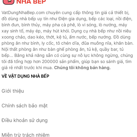
VatDungNhaBep.com chuyên cung cấp thông tin giá cả thiết bị,
đồ dùng nhà bếp uy tín như Điện gia dụng, bếp các loại, nồi điện,
bình đun, bình thủy, máy pha cà phê, lò vi sóng, lò nướng, máy
xay sinh tố, máy ép, máy hút khói. Dụng cụ nhà bếp như nồi niêu
xoong chảo, dao kéo, thớt, kệ tủ, ấm nước, bếp nướng. Đồ dùng
phòng ăn như bình, ly cốc, tô chén dĩa, đũa muỗng nĩa, khăn bàn.
Nội thất phòng ăn như bàn ghế phòng ăn, tủ kệ, quầy bar, tủ
bếp... Bằng khả năng sẵn có cùng sự nỗ lực không ngừng, chúng
tôi đã tổng hợp hơn 200000 sản phẩm, giúp bạn so sánh giá, tìm
giá rẻ nhất trước khi mua.
Chúng tôi không bán hàng.
VỀ VẬT DỤNG NHÀ BẾP
Giới thiệu
Chính sách bảo mật
Điều khoản sử dụng
Miễn trừ trách nhiệm