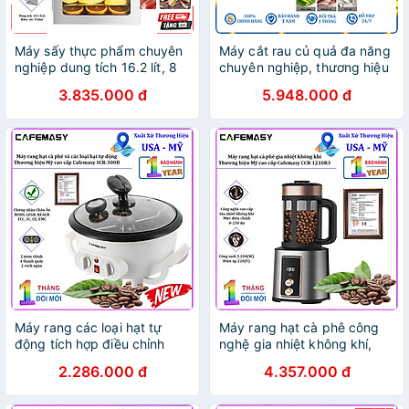
Máy sấy thực phẩm chuyên
Máy cắt rau củ quả đa năng
nghiệp dung tích 16.2 lít, 8
chuyên nghiệp, thương hiệu
khay. Thương hiệu Mỹ cao
Mỹ Septree cao cấp SL-12 -
3.835.000 đ
5.948.000 đ
cấp Septree DBC-08A01.
Hàng Chính Hãng
Hàng chính hãng
Máy rang các loại hạt tự
Máy rang hạt cà phê công
động tích hợp điều chỉnh
nghệ gia nhiệt không khí,
thời gian, thương hiệu Mỹ
dòng máy chuyên nghiệp.
2.286.000 đ
4.357.000 đ
cao cấp Cafemasy SCR-
Thương hiệu Mỹ cao cấp
300B. Hàng chính hãng
Cafemasy CCR-1210R3.