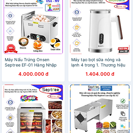
Máy Nấu Trứng Onsen
Máy tạo bọt sữa nóng và
Septree EF-01 Hàng Nhập
lạnh 4 trong 1. Thương hiệu
Khẩu - Điều Chỉnh Nhiệt
Mỹ cao cấp Biolomix -
4.000.000 đ
1.404.000 đ
Chính Xác, Hoạt Động Ổn
BMF101. Hàng nhập khẩu
Định