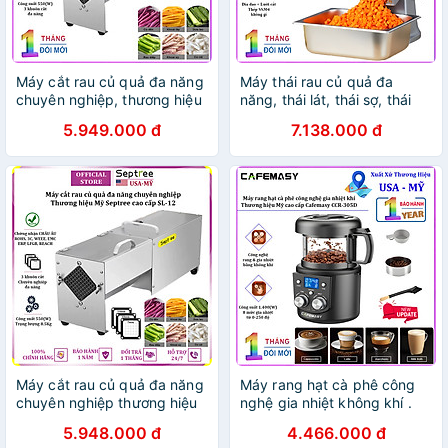
Máy cắt rau củ quả đa năng
Máy thái rau củ quả đa
chuyên nghiệp, thương hiệu
năng, thái lát, thái sợ, thái
Mỹ Septree cao cấp SL-12.
hạt lựu. Thương hiệu Mỹ cao
5.949.000 đ
7.138.000 đ
HÀNG CHÍNH HÃNG
cấp Septree - GJ817. Hàng
chính hãng
Máy cắt rau củ quả đa năng
Máy rang hạt cà phê công
chuyên nghiệp thương hiệu
nghệ gia nhiệt không khí .
Mỹ Septree cao cấp SL-12 -
Thương hiệu Mỹ cao cấp
5.948.000 đ
4.466.000 đ
Hàng Nhập Khẩu
Cafemasy CCR-305D. HÀNG