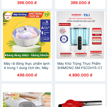
399.000 đ
399.000 đ
ngỗng hàng nhập khẩu
Dụng, An Toàn Cho Gia Đình
Hàng Nhập Khẩu
Máy rã đông thực phẩm lạnh
Máy Khử Trùng Thực Phẩm
4 trong 1 dung tích lớn, Máy
SHIMONO SM-FSCOH15-C1
tiệt trùng, khử trùng rau củ
Loại Bỏ Độc Tố Vi Khuẩn
499.000 đ
4.890.000 đ
quả - Hàng Chính Hãng
Trong Hoa Quả, Thịt Cá Mà
Giữ Được Độ Tươi Ngon
Hàng Chính Hãng