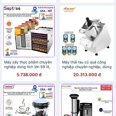
CHÍNH HÃNG
Máy sấy thực phẩm chuyên
Máy thái rau củ quả công
nghiệp dung tích lớn 59 lít,
nghiệp chuyên nghiệp, dùng
10 khay. Thương hiệu Mỹ
cho nhà hàng và khách sạn.
5.738.000 đ
20.313.000 đ
Septree cao cấp ST-01 -
Thương hiệu Nhật Bản cao
HÀNG CHÍNH HÃNG
cấp Asaki - VC65MS -
HÀNG CHÍNH HÃNG