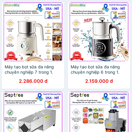
Máy tạo bọt sữa đa năng
Máy tạo bọt sữa đa năng
chuyên nghiệp 7 trong 1.
chuyên nghiệp 6 trong 1.
Thương hiệu Mỹ cao cấp
Thương hiệu Mỹ cao cấp
2.286.000 đ
2.159.000 đ
Biolomix - BMF201. Hàng
Biolomix - BMF202. Hàng
chính hãng
chính hãng