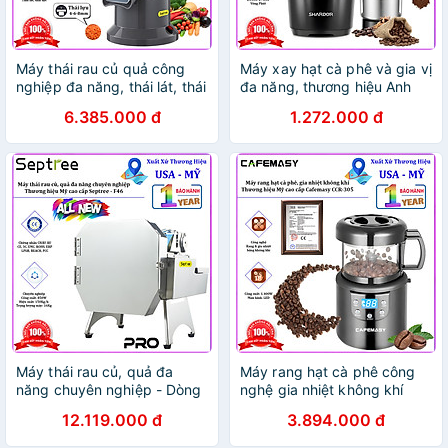
Máy thái rau củ quả công
Máy xay hạt cà phê và gia vị
nghiệp đa năng, thái lát, thái
đa năng, thương hiệu Anh
sợi, thái hạt lựu. Thương hiệu
Quốc cao cấp Shardor -
6.385.000 đ
1.272.000 đ
Mỹ cao cấp Septree - X1 -
CG639. HÀNG CHÍNH HÃNG
HÀNG CHÍNH HÃNG
Máy thái rau củ, quả đa
Máy rang hạt cà phê công
năng chuyên nghiệp - Dòng
nghệ gia nhiệt không khí
công nghiệp. Thương hiệu
chuyên nghiệp. Thương hiệu
12.119.000 đ
3.894.000 đ
Mỹ cao cấp Septree - F46.
Mỹ cao cấp Cafemasy CCR-
Hàng chính hãng
305. HÀNG CHÍNH HÃNG