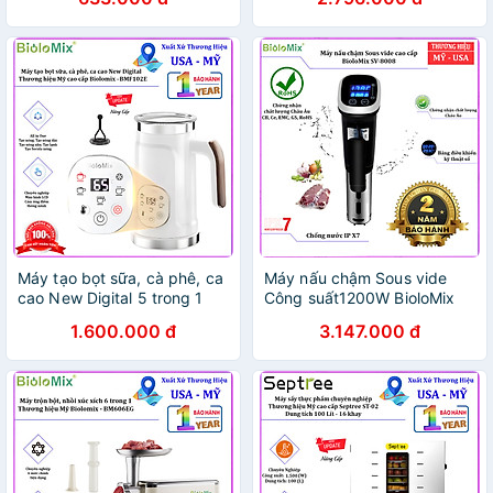
Saeco 250 ml CA6700
Mỹ cao cấp BioloMix SV-
9002
Máy tạo bọt sữa, cà phê, ca
Máy nấu chậm Sous vide
cao New Digital 5 trong 1
Công suất1200W BioloMix
chuyên nghiệp. Thương hiệu
SV-8008 - Hàng chính hãng
1.600.000 đ
3.147.000 đ
Mỹ cao cấp Biolomix -
BMF102E. Hàng chính hãng