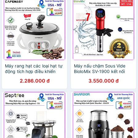
HÀNG CHÍNH HÃNG
Máy rang hạt các loại hạt tự
Máy nấu chậm Sous Vide
động tích hợp điều khiển
BioloMix SV-1900 kết nối
thời gian, thương hiệu Mỹ
Wifi, công suất 1200W, bộ
2.286.000 đ
3.550.000 đ
cao cấp Cafemasy SCR-
gia nhiệt PTC và động cơ
300B. HÀNG CHÍNH HÃNG
không chổi than DC- Hàng
chính hãng