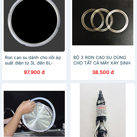
Ron cao su dành cho nồi áp
BỘ 3 RON CAO SU DÙNG
suất điện từ 3L đến 6L-
CHO TẤT CẢ MÁY XAY SINH
Hàng nhập khẩu
TỐ 8CM VÀ 8,5CM (BẢN
97.900 đ
38.500 đ
DẸP)- Hàng nhập khẩu