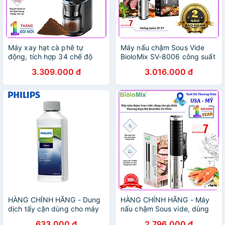
Máy xay hạt cà phê tự
Máy nấu chậm Sous Vide
động, tích hợp 34 chế độ
BioloMix SV-8006 công suất
xay. Thương hiệu Mỹ
1200W , bộ gia nhiệt PTC và
3.309.000 đ
3.016.000 đ
HiBREW cao cấp G3 - HÀNG
động cơ không chổi than
CHÍNH HÃNG
DC- Hàng chính hãng
HÀNG CHÍNH HÃNG - Dung
HÀNG CHÍNH HÃNG - Máy
dịch tẩy cặn dùng cho máy
nấu chậm Sous vide, dùng
pha cà phê Espresso Philips
cho gia đình. Thương hiệu
633.000 đ
2.796.000 đ