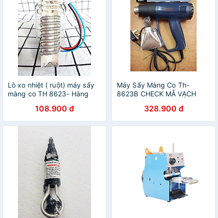
Lò xo nhiệt ( ruột) máy sấy
Máy Sấy Màng Co Th-
màng co TH 8623- Hàng
8623B CHECK MÃ VẠCH
nhập khẩu
HÀNG CHÍNH HÃNG
108.900 đ
328.900 đ