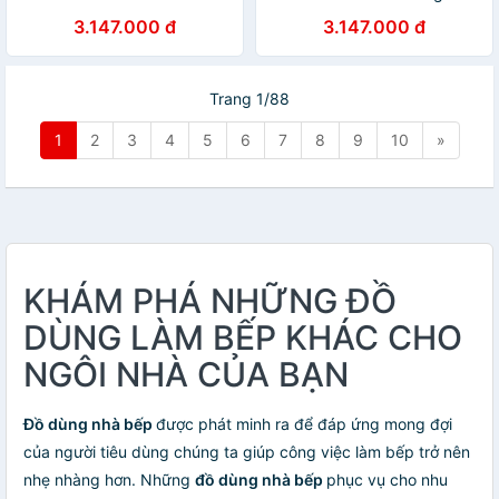
1200W Điều khiển màn hình
1200W Điều khiển màn hình
3.147.000 đ
3.147.000 đ
LED - Hàng Chính Hãng
LED - HÀNG NHẬP KHẨU
Trang 1/88
1
2
3
4
5
6
7
8
9
10
»
KHÁM PHÁ NHỮNG ĐỒ
DÙNG LÀM BẾP KHÁC CHO
NGÔI NHÀ CỦA BẠN
Đồ dùng nhà bếp
được phát minh ra để đáp ứng mong đợi
của người tiêu dùng chúng ta giúp công việc làm bếp trở nên
nhẹ nhàng hơn. Những
đồ dùng nhà bếp
phục vụ cho nhu