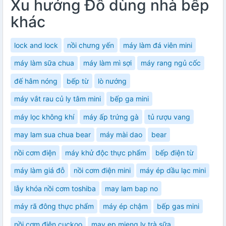
Xu hướng Đồ dùng nhà bếp
khác
lock and lock
nồi chưng yến
máy làm đá viên mini
máy làm sữa chua
máy làm mì sợi
máy rang ngủ cốc
đế hâm nóng
bếp từ
lò nướng
máy vắt rau củ ly tâm mini
bếp ga mini
máy lọc không khí
máy ấp trứng gà
tủ rượu vang
may lam sua chua bear
máy mài dao
bear
nồi cơm điện
máy khử độc thực phẩm
bếp điện từ
máy làm giá đỗ
nồi cơm điện mini
máy ép dầu lạc mini
lẫy khóa nồi cơm toshiba
may lam bap no
máy rã đông thực phẩm
máy ép chậm
bếp gas mini
nồi cơm điện cuckoo
may ep mieng ly trà sữa