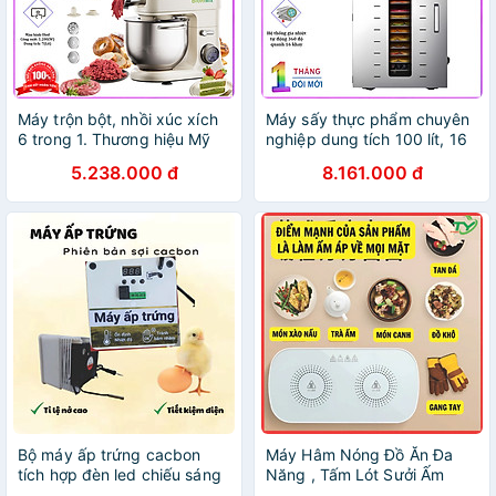
Máy trộn bột, nhồi xúc xích
Máy sấy thực phẩm chuyên
6 trong 1. Thương hiệu Mỹ
nghiệp dung tích 100 lít, 16
cao cấp Biolomix -
khay. Thương hiệu Mỹ cao
5.238.000 đ
8.161.000 đ
BM606EG. HÀNG CHÍNH
cấp Septree ST-02 - HÀNG
HÃNG
NHẬP KHẨU
Bộ máy ấp trứng cacbon
Máy Hâm Nóng Đồ Ăn Đa
tích hợp đèn led chiếu sáng
Năng , Tấm Lót Sưởi Ấm
bên trong cho gà vịt ngan
Điện Bàn Ăn Giữ Nhiệt Tiện