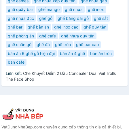
ghế eames
ghế nhựa xếp duy tân
ghế nhựa gấp
ghế quầy bar
ghế mango
ghế nhựa
ghế inox
ghế nhựa đúc
ghế gỗ
ghế băng dài gỗ
ghế sắt
ghế bar
ghế bàn ăn
ghế inox cao
ghế duy tân
ghế phòng ăn
ghế cafe
ghế nhựa duy tân
ghế chân gỗ
ghế đá
ghế tròn
ghế bar cao
bàn ăn 6 ghế gỗ hiện đại
bàn ăn 4 ghế
bàn ăn tròn
ban cafe
Liên kết:
Che Khuyết Điểm 2 Đầu Concealer Dual Veil Trolls
The Face Shop
VatDungNhaBep.com chuyên cung cấp thông tin giá cả thiết bị,