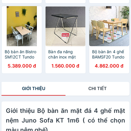
Miso sang trọng
Sofa nhiều lựa
chọn
Bộ bàn ăn Bistro
Bàn đa năng
Bộ bàn ăn 4 ghế
SM12CT Tundo
chân inox mặt
BAMSF20 Tundo
kích thước 1m2 +
bàn xuyên sáng
hiện đại giá rẻ
5.389.000 đ
1.560.000 đ
4.862.000 đ
4 ghế
Juno Sofa 64 x
cho chung cư,
50 x 68 cm
căn hộ
GIỚI THIỆU
CHI TIẾT
Giới thiệu Bộ bàn ăn mặt đá 4 ghế mặt
nệm Juno Sofa KT 1m6 ( có thể chọn
màu nệm ghế)