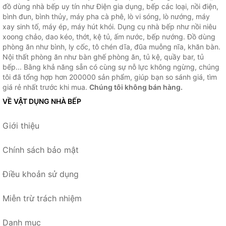
đồ dùng nhà bếp uy tín như Điện gia dụng, bếp các loại, nồi điện,
bình đun, bình thủy, máy pha cà phê, lò vi sóng, lò nướng, máy
xay sinh tố, máy ép, máy hút khói. Dụng cụ nhà bếp như nồi niêu
xoong chảo, dao kéo, thớt, kệ tủ, ấm nước, bếp nướng. Đồ dùng
phòng ăn như bình, ly cốc, tô chén dĩa, đũa muỗng nĩa, khăn bàn.
Nội thất phòng ăn như bàn ghế phòng ăn, tủ kệ, quầy bar, tủ
bếp... Bằng khả năng sẵn có cùng sự nỗ lực không ngừng, chúng
tôi đã tổng hợp hơn 200000 sản phẩm, giúp bạn so sánh giá, tìm
giá rẻ nhất trước khi mua.
Chúng tôi không bán hàng.
VỀ VẬT DỤNG NHÀ BẾP
Giới thiệu
Chính sách bảo mật
Điều khoản sử dụng
Miễn trừ trách nhiệm
Danh mục