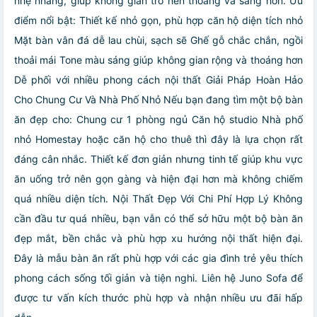
nhẹ nhàng, giúp không gian trở nên thoáng và sang hơn. Ưu
điểm nổi bật: Thiết kế nhỏ gọn, phù hợp căn hộ diện tích nhỏ
Mặt bàn vân đá dễ lau chùi, sạch sẽ Ghế gỗ chắc chắn, ngồi
thoải mái Tone màu sáng giúp không gian rộng và thoáng hơn
Dễ phối với nhiều phong cách nội thất Giải Pháp Hoàn Hảo
Cho Chung Cư Và Nhà Phố Nhỏ Nếu bạn đang tìm một bộ bàn
ăn đẹp cho: Chung cư 1 phòng ngủ Căn hộ studio Nhà phố
nhỏ Homestay hoặc căn hộ cho thuê thì đây là lựa chọn rất
đáng cân nhắc. Thiết kế đơn giản nhưng tinh tế giúp khu vực
ăn uống trở nên gọn gàng và hiện đại hơn mà không chiếm
quá nhiều diện tích. Nội Thất Đẹp Với Chi Phí Hợp Lý Không
cần đầu tư quá nhiều, bạn vẫn có thể sở hữu một bộ bàn ăn
đẹp mắt, bền chắc và phù hợp xu hướng nội thất hiện đại.
Đây là mẫu bàn ăn rất phù hợp với các gia đình trẻ yêu thích
phong cách sống tối giản và tiện nghi. Liên hệ Juno Sofa để
được tư vấn kích thước phù hợp và nhận nhiều ưu đãi hấp