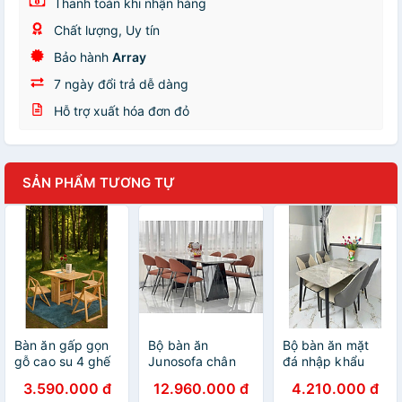
Thanh toán khi nhận hàng
Chất lượng, Uy tín
Bảo hành
Array
7 ngày đổi trả dễ dàng
Hỗ trợ xuất hóa đơn đỏ
SẢN PHẨM TƯƠNG TỰ
Bàn ăn gấp gọn
Bộ bàn ăn
Bộ bàn ăn mặt
gỗ cao su 4 ghế
Junosofa chân
đá nhập khẩu
Tundo
inox đen, mặt
sang trọng, hiện
3.590.000 đ
12.960.000 đ
4.210.000 đ
bàn đá và 4 ghế
đại CTL04 Juno