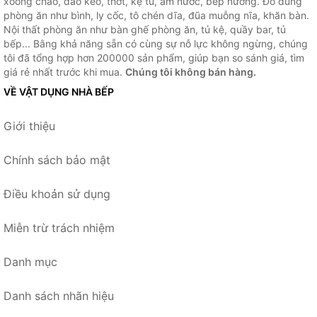
xoong chảo, dao kéo, thớt, kệ tủ, ấm nước, bếp nướng. Đồ dùng
phòng ăn như bình, ly cốc, tô chén dĩa, đũa muỗng nĩa, khăn bàn.
Nội thất phòng ăn như bàn ghế phòng ăn, tủ kệ, quầy bar, tủ
bếp... Bằng khả năng sẵn có cùng sự nỗ lực không ngừng, chúng
tôi đã tổng hợp hơn 200000 sản phẩm, giúp bạn so sánh giá, tìm
giá rẻ nhất trước khi mua.
Chúng tôi không bán hàng.
VỀ VẬT DỤNG NHÀ BẾP
Giới thiệu
Chính sách bảo mật
Điều khoản sử dụng
Miễn trừ trách nhiệm
Danh mục
Danh sách nhãn hiệu