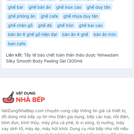
ghế bar
ghế bàn ăn
ghế inox cao
ghế duy tân
ghế phòng ăn
ghế cafe
ghế nhựa duy tân
ghế chân gỗ
ghế đá
ghế tròn
ghế bar cao
bàn ăn 6 ghế gỗ hiện đại
bàn ăn 4 ghế
bàn ăn tròn
ban cafe
Liên kết:
Tẩy tế bào chết toàn thân thảo dược Yehwadam
Silky Smooth Body Peeling Gel (300ml)
VatDungNhaBep.com chuyên cung cấp thông tin giá cả thiết bị,
đồ dùng nhà bếp uy tín như Điện gia dụng, bếp các loại, nồi điện,
bình đun, bình thủy, máy pha cà phê, lò vi sóng, lò nướng, máy
xay sinh tố, máy ép, máy hút khói. Dụng cụ nhà bếp như nồi niêu