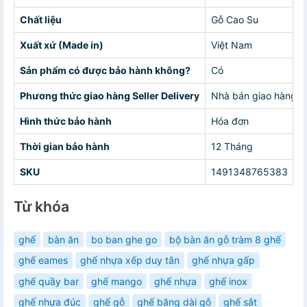
Chất liệu
Gỗ Cao Su
Xuất xứ (Made in)
Việt Nam
Sản phẩm có được bảo hành không?
Có
Phương thức giao hàng Seller Delivery
Nhà bán giao hàng c
Hình thức bảo hành
Hóa đơn
Thời gian bảo hành
12 Tháng
SKU
1491348765383
Từ khóa
ghế
bàn ăn
bo ban ghe go
bộ bàn ăn gỗ tràm 8 ghế
ghế eames
ghế nhựa xếp duy tân
ghế nhựa gấp
ghế quầy bar
ghế mango
ghế nhựa
ghế inox
ghế nhựa đúc
ghế gỗ
ghế băng dài gỗ
ghế sắt