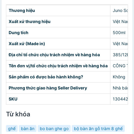
Thương hiệu
Juno Sofa
Xuất xứ thương hiệu
Việt Nam
Dung tích
500ml
Xuất xứ (Made in)
Việt Nam
Địa chỉ tổ chức chịu trách nhiệm về hàng hóa
385/12B Đ
Tên đơn vị/tổ chức chịu trách nhiệm về hàng hóa
CÔNG TY 
Sản phẩm có được bảo hành không?
Không
Phương thức giao hàng Seller Delivery
Nhà bán g
SKU
13044286
Từ khóa
ghế
bàn ăn
bo ban ghe go
bộ bàn ăn gỗ tràm 8 ghế