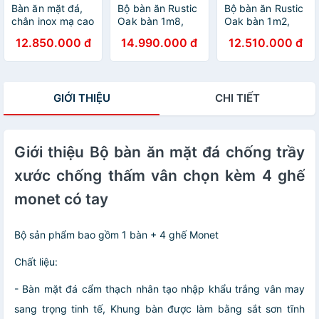
Bàn ăn mặt đá,
Bộ bàn ăn Rustic
Bộ bàn ăn Rustic
chân inox mạ cao
Oak bàn 1m8,
Oak bàn 1m2,
cấp nhập khẩu
kèm 8 ghế juno
kèm 6 ghế juno
12.850.000 đ
14.990.000 đ
12.510.000 đ
Juno Sofa 1m6 x
sofa ( Vàng Gỗ
sofa ( Vàng Gỗ
80 cm và 6 ghế
Tự Nhiên)
Tự Nhiên)
GIỚI THIỆU
CHI TIẾT
Giới thiệu Bộ bàn ăn mặt đá chống trầy
xước chống thấm vân chọn kèm 4 ghế
monet có tay
Bộ sản phẩm bao gồm 1 bàn + 4 ghế Monet
Chất liệu:
- Bàn mặt đá cẩm thạch nhân tạo nhập khẩu trắng vân may
sang trọng tinh tế, Khung bàn được làm bằng sắt sơn tĩnh