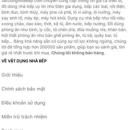
VatDungNhaBep.com chuyên cung cấp thông tin giá cả thiết bị,
đồ dùng nhà bếp uy tín như Điện gia dụng, bếp các loại, nồi điện,
bình đun, bình thủy, máy pha cà phê, lò vi sóng, lò nướng, máy
xay sinh tố, máy ép, máy hút khói. Dụng cụ nhà bếp như nồi niêu
xoong chảo, dao kéo, thớt, kệ tủ, ấm nước, bếp nướng. Đồ dùng
phòng ăn như bình, ly cốc, tô chén dĩa, đũa muỗng nĩa, khăn bàn.
Nội thất phòng ăn như bàn ghế phòng ăn, tủ kệ, quầy bar, tủ
bếp... Bằng khả năng sẵn có cùng sự nỗ lực không ngừng, chúng
tôi đã tổng hợp hơn 200000 sản phẩm, giúp bạn so sánh giá, tìm
giá rẻ nhất trước khi mua.
Chúng tôi không bán hàng.
VỀ VẬT DỤNG NHÀ BẾP
Giới thiệu
Chính sách bảo mật
Điều khoản sử dụng
Miễn trừ trách nhiệm