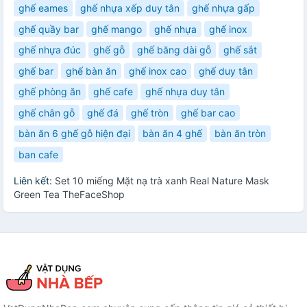
ghế eames
ghế nhựa xếp duy tân
ghế nhựa gấp
ghế quầy bar
ghế mango
ghế nhựa
ghế inox
ghế nhựa đúc
ghế gỗ
ghế băng dài gỗ
ghế sắt
ghế bar
ghế bàn ăn
ghế inox cao
ghế duy tân
ghế phòng ăn
ghế cafe
ghế nhựa duy tân
ghế chân gỗ
ghế đá
ghế tròn
ghế bar cao
bàn ăn 6 ghế gỗ hiện đại
bàn ăn 4 ghế
bàn ăn tròn
ban cafe
Liên kết:
Set 10 miếng Mặt nạ trà xanh Real Nature Mask
Green Tea TheFaceShop