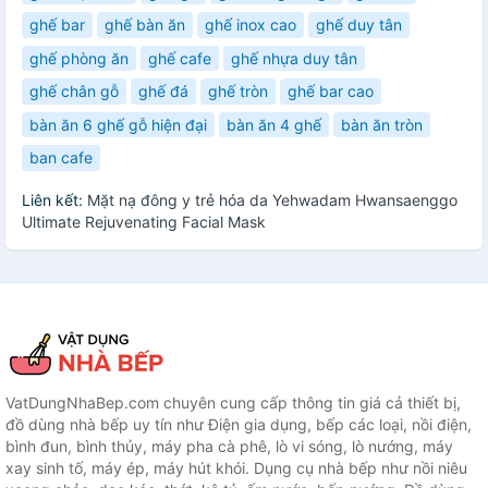
ghế bar
ghế bàn ăn
ghế inox cao
ghế duy tân
ghế phòng ăn
ghế cafe
ghế nhựa duy tân
ghế chân gỗ
ghế đá
ghế tròn
ghế bar cao
bàn ăn 6 ghế gỗ hiện đại
bàn ăn 4 ghế
bàn ăn tròn
ban cafe
Liên kết:
Mặt nạ đông y trẻ hóa da Yehwadam Hwansaenggo
Ultimate Rejuvenating Facial Mask
VatDungNhaBep.com chuyên cung cấp thông tin giá cả thiết bị,
đồ dùng nhà bếp uy tín như Điện gia dụng, bếp các loại, nồi điện,
bình đun, bình thủy, máy pha cà phê, lò vi sóng, lò nướng, máy
xay sinh tố, máy ép, máy hút khói. Dụng cụ nhà bếp như nồi niêu