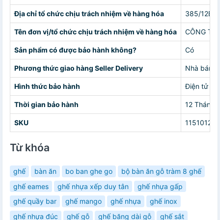
Địa chỉ tổ chức chịu trách nhiệm về hàng hóa
385/12B Đ
Tên đơn vị/tổ chức chịu trách nhiệm về hàng hóa
CÔNG TY 
Sản phẩm có được bảo hành không?
Có
Phương thức giao hàng Seller Delivery
Nhà bán g
Hình thức bảo hành
Điện tử
Thời gian bảo hành
12 Tháng
SKU
11510121
Từ khóa
ghế
bàn ăn
bo ban ghe go
bộ bàn ăn gỗ tràm 8 ghế
ghế eames
ghế nhựa xếp duy tân
ghế nhựa gấp
ghế quầy bar
ghế mango
ghế nhựa
ghế inox
ghế nhựa đúc
ghế gỗ
ghế băng dài gỗ
ghế sắt