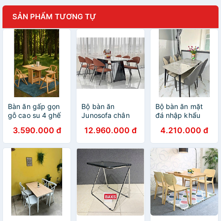
SẢN PHẨM TƯƠNG TỰ
Bàn ăn gấp gọn
Bộ bàn ăn
Bộ bàn ăn mặt
gỗ cao su 4 ghế
Junosofa chân
đá nhập khẩu
Tundo
inox đen, mặt
sang trọng, hiện
3.590.000 đ
12.960.000 đ
4.210.000 đ
bàn đá và 4 ghế
đại CTL04 Juno
Miso sang trọng
Sofa nhiều lựa
chọn