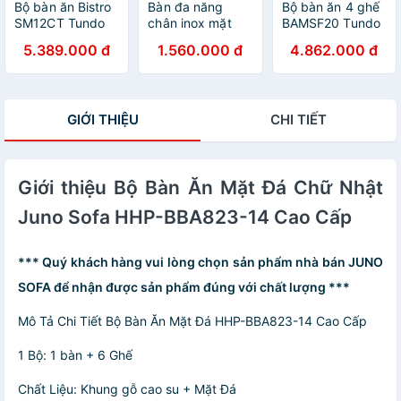
Bộ bàn ăn Bistro
Bàn đa năng
Bộ bàn ăn 4 ghế
SM12CT Tundo
chân inox mặt
BAMSF20 Tundo
kích thước 1m2 +
bàn xuyên sáng
hiện đại giá rẻ
5.389.000 đ
1.560.000 đ
4.862.000 đ
4 ghế
Juno Sofa 64 x
cho chung cư,
50 x 68 cm
căn hộ
GIỚI THIỆU
CHI TIẾT
Giới thiệu Bộ Bàn Ăn Mặt Đá Chữ Nhật
Juno Sofa HHP-BBA823-14 Cao Cấp
*** Quý khách hàng vui lòng chọn sản phẩm nhà bán JUNO
SOFA để nhận được sản phẩm đúng với chất lượng ***
Mô Tả Chi Tiết Bộ Bàn Ăn Mặt Đá HHP-BBA823-14 Cao Cấp
1 Bộ: 1 bàn + 6 Ghế
Chất Liệu: Khung gỗ cao su + Mặt Đá