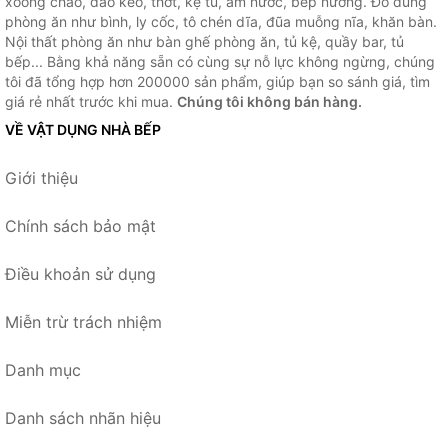
xoong chảo, dao kéo, thớt, kệ tủ, ấm nước, bếp nướng. Đồ dùng
phòng ăn như bình, ly cốc, tô chén dĩa, đũa muỗng nĩa, khăn bàn.
Nội thất phòng ăn như bàn ghế phòng ăn, tủ kệ, quầy bar, tủ
bếp... Bằng khả năng sẵn có cùng sự nỗ lực không ngừng, chúng
tôi đã tổng hợp hơn 200000 sản phẩm, giúp bạn so sánh giá, tìm
giá rẻ nhất trước khi mua.
Chúng tôi không bán hàng.
VỀ VẬT DỤNG NHÀ BẾP
Giới thiệu
Chính sách bảo mật
Điều khoản sử dụng
Miễn trừ trách nhiệm
Danh mục
Danh sách nhãn hiệu