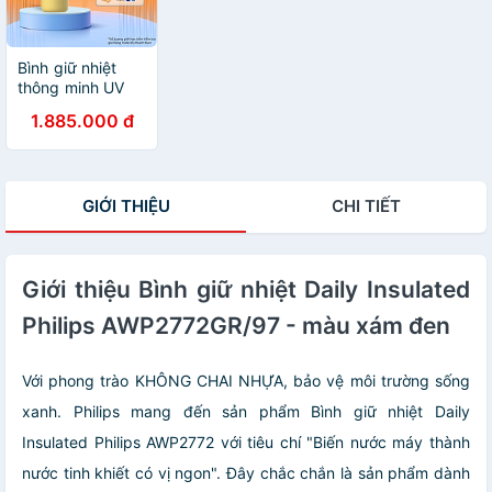
Bình giữ nhiệt
thông minh UV
Led Philips
1.885.000 đ
AWP2788YL/74 -
Vàng
GIỚI THIỆU
CHI TIẾT
Giới thiệu Bình giữ nhiệt Daily Insulated
Philips AWP2772GR/97 - màu xám đen
Với phong trào KHÔNG CHAI NHỰA, bảo vệ môi trường sống
xanh. Philips mang đến sản phẩm Bình giữ nhiệt Daily
Insulated Philips AWP2772 với tiêu chí "Biến nước máy thành
nước tinh khiết có vị ngon". Đây chắc chắn là sản phẩm dành