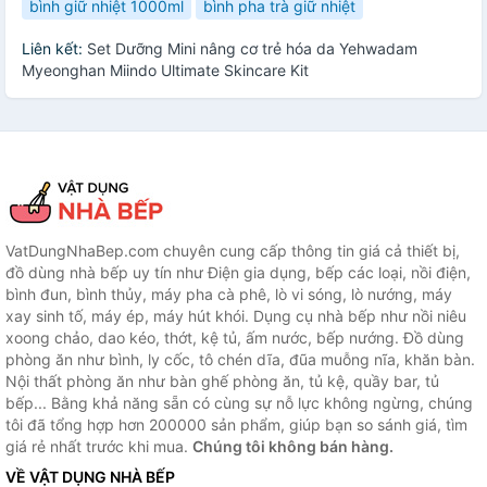
bình giữ nhiệt 1000ml
bình pha trà giữ nhiệt
Liên kết:
Set Dưỡng Mini nâng cơ trẻ hóa da Yehwadam
Myeonghan Miindo Ultimate Skincare Kit
VatDungNhaBep.com chuyên cung cấp thông tin giá cả thiết bị,
đồ dùng nhà bếp uy tín như Điện gia dụng, bếp các loại, nồi điện,
bình đun, bình thủy, máy pha cà phê, lò vi sóng, lò nướng, máy
xay sinh tố, máy ép, máy hút khói. Dụng cụ nhà bếp như nồi niêu
xoong chảo, dao kéo, thớt, kệ tủ, ấm nước, bếp nướng. Đồ dùng
phòng ăn như bình, ly cốc, tô chén dĩa, đũa muỗng nĩa, khăn bàn.
Nội thất phòng ăn như bàn ghế phòng ăn, tủ kệ, quầy bar, tủ
bếp... Bằng khả năng sẵn có cùng sự nỗ lực không ngừng, chúng
tôi đã tổng hợp hơn 200000 sản phẩm, giúp bạn so sánh giá, tìm
giá rẻ nhất trước khi mua.
Chúng tôi không bán hàng.
VỀ VẬT DỤNG NHÀ BẾP