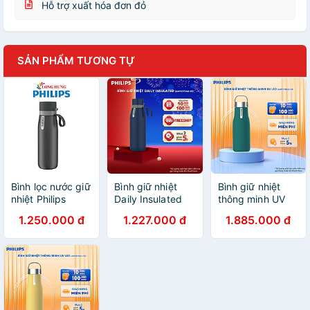
Hỗ trợ xuất hóa đơn đỏ
SẢN PHẨM TƯƠNG TỰ
Bình lọc nước giữ
Bình giữ nhiệt
Bình giữ nhiệt
nhiệt Philips
Daily Insulated
thông minh UV
946ml AWP2772
Philips
Led Philips
1.250.000 đ
1.227.000 đ
1.885.000 đ
- Hàng chính
AWP2772NB/97
AWP2788GN/74
hãng
- Xanh lá