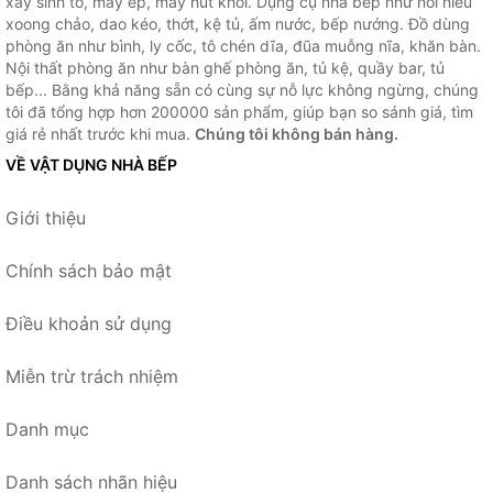
xay sinh tố, máy ép, máy hút khói. Dụng cụ nhà bếp như nồi niêu
xoong chảo, dao kéo, thớt, kệ tủ, ấm nước, bếp nướng. Đồ dùng
phòng ăn như bình, ly cốc, tô chén dĩa, đũa muỗng nĩa, khăn bàn.
Nội thất phòng ăn như bàn ghế phòng ăn, tủ kệ, quầy bar, tủ
bếp... Bằng khả năng sẵn có cùng sự nỗ lực không ngừng, chúng
tôi đã tổng hợp hơn 200000 sản phẩm, giúp bạn so sánh giá, tìm
giá rẻ nhất trước khi mua.
Chúng tôi không bán hàng.
VỀ VẬT DỤNG NHÀ BẾP
Giới thiệu
Chính sách bảo mật
Điều khoản sử dụng
Miễn trừ trách nhiệm
Danh mục
Danh sách nhãn hiệu