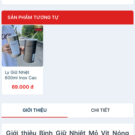
SẢN PHẨM TƯƠNG TỰ
Ly Giữ Nhiệt
600ml Inox Cao
Cấp Không G -
69.000 đ
Cốc Uống Nước
Giữ Nhiệt Có Ống
Hút Siêu Tiện Lợi
Chính Hãng
GIỚI THIỆU
CHI TIẾT
Giới thiệu Bình Giữ Nhiệt Mỏ Vịt Nóng