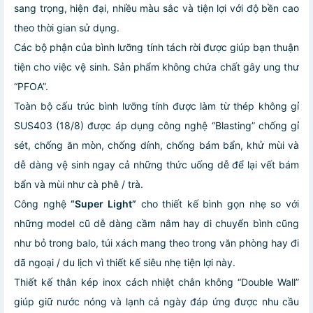
sang trọng, hiện đại, nhiều màu sắc và tiện lợi với độ bền cao
theo thời gian sử dụng.
Các bộ phận của bình lưỡng tính tách rời được giúp bạn thuận
tiện cho việc vệ sinh. Sản phẩm không chứa chất gây ung thư
“PFOA”.
Toàn bộ cấu trúc bình lưỡng tính được làm từ thép không gỉ
SUS403 (18/8) được áp dụng công nghệ “Blasting” chống gỉ
sét, chống ăn mòn, chống dính, chống bám bẩn, khử mùi và
dễ dàng vệ sinh ngay cả những thức uống dễ để lại vết bám
bẩn và mùi như cà phê / trà.
Công nghệ
“Super Light”
cho thiết kế bình gọn nhẹ so với
những model cũ dễ dàng cầm nắm hay di chuyển bình cũng
như bỏ trong balo, túi xách mang theo trong văn phòng hay đi
dã ngoại / du lịch vì thiết kế siêu nhẹ tiện lợi này.
Thiết kế thân kép inox cách nhiệt chân không “Double Wall”
giúp giữ nước nóng và lạnh cả ngày đáp ứng được nhu cầu