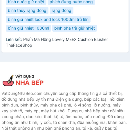
bình nước giữ nhiệt
phích đựng nước nóng
bình thủy rạng đông
rạng đông
bình giữ nhiệt lock and lock 1000ml trở lên
bình giữ nhiệt 1000ml
bình pha trà giữ nhiệt
Liên kết:
Phấn Má Hồng Lovely MEEX Cushion Blusher
TheFaceShop
VatDungNhaBep.com chuyên cung cấp thông tin giá cả thiết bị,
đồ dùng nhà bếp uy tín như Điện gia dụng, bếp các loại, nồi điện,
bình đun, bình thủy, máy pha cà phê, lò vi sóng, lò nướng, máy
xay sinh tố, máy ép, máy hút khói. Dụng cụ nhà bếp như nồi niêu
xoong chảo, dao kéo, thớt, kệ tủ, ấm nước, bếp nướng. Đồ dùng
phòng ăn như bình, ly cốc, tô chén dĩa, đũa muỗng nĩa, khăn bàn.
Nội thất phòng ăn như bàn ghế phòng ăn, tủ kệ, quầy bar, tủ