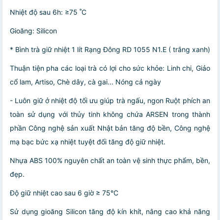
Nhiệt độ sau 6h: ≥75 ˚C
Gioăng: Silicon
* Bình trà giữ nhiệt 1 lít Rạng Đông RD 1055 N1.E ( trắng xanh)
Thuận tiện pha các loại trà có lợi cho sức khỏe: Linh chi, Giảo
cổ lam, Artiso, Chè dây, cà gai... Nóng cả ngày
- Luôn giữ ở nhiệt độ tối ưu giúp trà ngấu, ngon Ruột phích an
toàn sử dụng với thủy tinh không chứa ARSEN trong thành
phần Công nghệ sản xuất Nhật bản tăng độ bền, Công nghệ
mạ bạc bức xạ nhiệt tuyệt đối tăng độ giữ nhiệt.
Nhựa ABS 100% nguyên chất an toàn vệ sinh thực phẩm, bền,
đẹp.
Độ giữ nhiệt cao sau 6 giờ ≥ 75°C
Sử dụng gioăng Silicon tăng độ kín khít, nâng cao khả năng