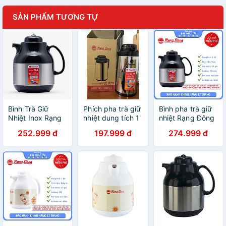
SẢN PHẨM TƯƠNG TỰ
Bình Trà Giữ
Phích pha trà giữ
Bình pha trà giữ
Nhiệt Inox Rạng
nhiệt dung tích 1
nhiệt Rạng Đông
Đông RD 1055
lít Rạng Đông, vỏ
Inox có phin lọc
252.999 đ
197.999 đ
274.999 đ
ST1.E (1L)
inox, nắp nhựa,
trà 1 lít
Model: RDD1040
ST2-1L