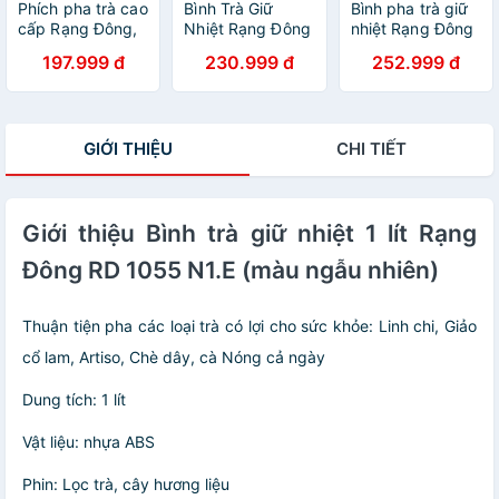
Phích pha trà cao
Bình Trà Giữ
Bình pha trà giữ
cấp Rạng Đông,
Nhiệt Rạng Đông
nhiệt Rạng Đông
1 lít, giữ nhiệt,
RD-1055 TS (1L)
Inox có phím lọc
197.999 đ
230.999 đ
252.999 đ
thân sắt, vai
- (Hoa Văn Ngẫu
trà 1 lít
nhựa, Model: RD-
Nhiên)
1055TS- Chính
hãng
GIỚI THIỆU
CHI TIẾT
Giới thiệu Bình trà giữ nhiệt 1 lít Rạng
Đông RD 1055 N1.E (màu ngẫu nhiên)
Thuận tiện pha các loại trà có lợi cho sức khỏe: Linh chi, Giảo
cổ lam, Artiso, Chè dây, cà Nóng cả ngày
Dung tích: 1 lít
Vật liệu: nhựa ABS
Phin: Lọc trà, cây hương liệu