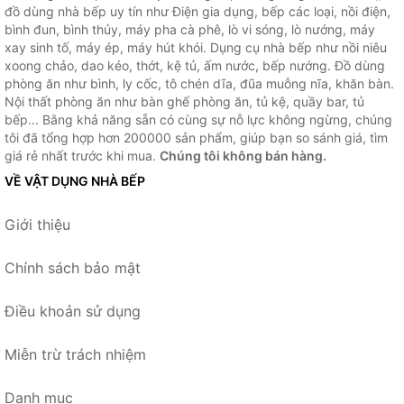
đồ dùng nhà bếp uy tín như Điện gia dụng, bếp các loại, nồi điện,
bình đun, bình thủy, máy pha cà phê, lò vi sóng, lò nướng, máy
xay sinh tố, máy ép, máy hút khói. Dụng cụ nhà bếp như nồi niêu
xoong chảo, dao kéo, thớt, kệ tủ, ấm nước, bếp nướng. Đồ dùng
phòng ăn như bình, ly cốc, tô chén dĩa, đũa muỗng nĩa, khăn bàn.
Nội thất phòng ăn như bàn ghế phòng ăn, tủ kệ, quầy bar, tủ
bếp... Bằng khả năng sẵn có cùng sự nỗ lực không ngừng, chúng
tôi đã tổng hợp hơn 200000 sản phẩm, giúp bạn so sánh giá, tìm
giá rẻ nhất trước khi mua.
Chúng tôi không bán hàng.
VỀ VẬT DỤNG NHÀ BẾP
Giới thiệu
Chính sách bảo mật
Điều khoản sử dụng
Miễn trừ trách nhiệm
Danh mục