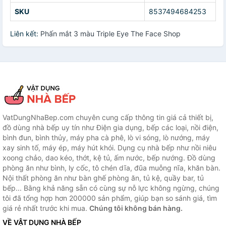
SKU
8537494684253
Liên kết:
Phấn mắt 3 màu Triple Eye The Face Shop
VatDungNhaBep.com chuyên cung cấp thông tin giá cả thiết bị,
đồ dùng nhà bếp uy tín như Điện gia dụng, bếp các loại, nồi điện,
bình đun, bình thủy, máy pha cà phê, lò vi sóng, lò nướng, máy
xay sinh tố, máy ép, máy hút khói. Dụng cụ nhà bếp như nồi niêu
xoong chảo, dao kéo, thớt, kệ tủ, ấm nước, bếp nướng. Đồ dùng
phòng ăn như bình, ly cốc, tô chén dĩa, đũa muỗng nĩa, khăn bàn.
Nội thất phòng ăn như bàn ghế phòng ăn, tủ kệ, quầy bar, tủ
bếp... Bằng khả năng sẵn có cùng sự nỗ lực không ngừng, chúng
tôi đã tổng hợp hơn 200000 sản phẩm, giúp bạn so sánh giá, tìm
giá rẻ nhất trước khi mua.
Chúng tôi không bán hàng.
VỀ VẬT DỤNG NHÀ BẾP