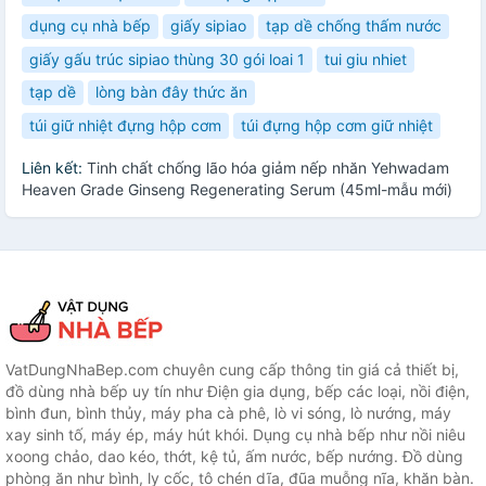
dụng cụ nhà bếp
giấy sipiao
tạp dề chống thấm nước
giấy gấu trúc sipiao thùng 30 gói loai 1
tui giu nhiet
tạp dề
lòng bàn đây thức ăn
túi giữ nhiệt đựng hộp cơm
túi đựng hộp cơm giữ nhiệt
Liên kết:
Tinh chất chống lão hóa giảm nếp nhăn Yehwadam
Heaven Grade Ginseng Regenerating Serum (45ml-mẫu mới)
VatDungNhaBep.com chuyên cung cấp thông tin giá cả thiết bị,
đồ dùng nhà bếp uy tín như Điện gia dụng, bếp các loại, nồi điện,
bình đun, bình thủy, máy pha cà phê, lò vi sóng, lò nướng, máy
xay sinh tố, máy ép, máy hút khói. Dụng cụ nhà bếp như nồi niêu
xoong chảo, dao kéo, thớt, kệ tủ, ấm nước, bếp nướng. Đồ dùng
phòng ăn như bình, ly cốc, tô chén dĩa, đũa muỗng nĩa, khăn bàn.