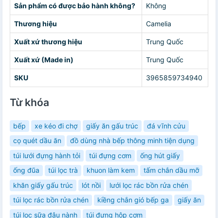
Sản phẩm có được bảo hành không?
Không
Thương hiệu
Camelia
Xuất xứ thương hiệu
Trung Quốc
Xuất xứ (Made in)
Trung Quốc
SKU
3965859734940
Từ khóa
bếp
xe kéo đi chợ
giấy ăn gấu trúc
đá vĩnh cửu
cọ quét dầu ăn
đồ dùng nhà bếp thông minh tiện dụng
túi lưới đựng hành tỏi
túi đựng cơm
ống hút giấy
ống đũa
túi lọc trà
khuon làm kem
tấm chắn dầu mỡ
khăn giấy gấu trúc
lót nồi
lưới lọc rác bồn rửa chén
túi lọc rác bồn rửa chén
kiềng chắn gió bếp ga
giấy ăn
túi lọc sữa đậu nành
túi đựng hộp cơm