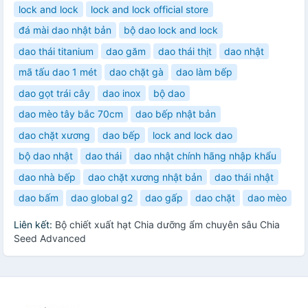
lock and lock
lock and lock official store
đá mài dao nhật bản
bộ dao lock and lock
dao thái titanium
dao găm
dao thái thịt
dao nhật
mã tấu dao 1 mét
dao chặt gà
dao làm bếp
dao gọt trái cây
dao inox
bộ dao
dao mèo tây bắc 70cm
dao bếp nhật bản
dao chặt xương
dao bếp
lock and lock dao
bộ dao nhật
dao thái
dao nhật chính hãng nhập khẩu
dao nhà bếp
dao chặt xương nhật bản
dao thái nhật
dao bấm
dao global g2
dao gấp
dao chặt
dao mèo
Liên kết:
Bộ chiết xuất hạt Chia dưỡng ẩm chuyên sâu Chia
Seed Advanced