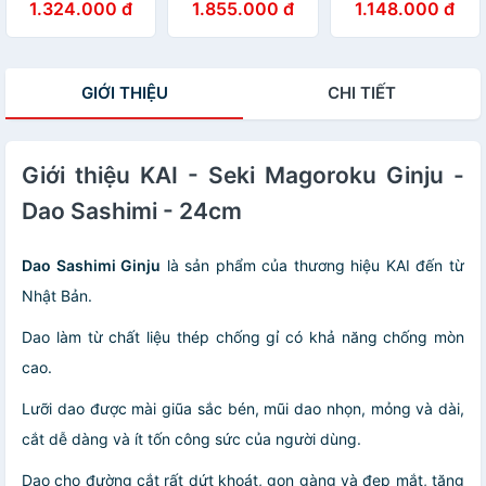
1.324.000 đ
1.855.000 đ
1.148.000 đ
hollow - 16.5cm
Chef - 27cm
GIỚI THIỆU
CHI TIẾT
Giới thiệu KAI - Seki Magoroku Ginju -
Dao Sashimi - 24cm
Dao Sashimi Ginju
là sản phẩm của thương hiệu KAI đến từ
Nhật Bản.
Dao làm từ chất liệu thép chống gỉ có khả năng chống mòn
cao.
Lưỡi dao được mài giũa sắc bén, mũi dao nhọn, mỏng và dài,
cắt dễ dàng và ít tốn công sức của người dùng.
Dao cho đường cắt rất dứt khoát, gọn gàng và đẹp mắt, tăng