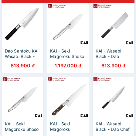
Dao Santoku KAI
KAI - Seki
KAI - Wasabi
Wasabi Black -
Magoroku Shoso
Black - Dao
16.5cm - Hàng
- Dao Santoku -
Nakiri - 16.5cm
813.900 đ
1.197.000 đ
813.900 đ
chính hãng
16.5cm
KAI - Seki
KAI - Seki
KAI - Wasabi
Magoroku Shoso
Magoroku
Black - Dao Chef
- Dao Santoku
Benifuji - Dao
- 23.5cm