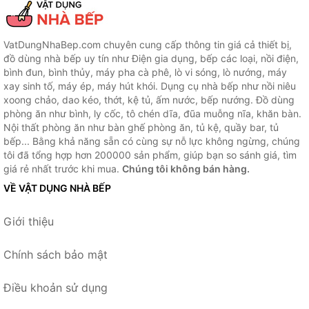
VatDungNhaBep.com chuyên cung cấp thông tin giá cả thiết bị,
đồ dùng nhà bếp uy tín như Điện gia dụng, bếp các loại, nồi điện,
bình đun, bình thủy, máy pha cà phê, lò vi sóng, lò nướng, máy
xay sinh tố, máy ép, máy hút khói. Dụng cụ nhà bếp như nồi niêu
xoong chảo, dao kéo, thớt, kệ tủ, ấm nước, bếp nướng. Đồ dùng
phòng ăn như bình, ly cốc, tô chén dĩa, đũa muỗng nĩa, khăn bàn.
Nội thất phòng ăn như bàn ghế phòng ăn, tủ kệ, quầy bar, tủ
bếp... Bằng khả năng sẵn có cùng sự nỗ lực không ngừng, chúng
tôi đã tổng hợp hơn 200000 sản phẩm, giúp bạn so sánh giá, tìm
giá rẻ nhất trước khi mua.
Chúng tôi không bán hàng.
VỀ VẬT DỤNG NHÀ BẾP
Giới thiệu
Chính sách bảo mật
Điều khoản sử dụng