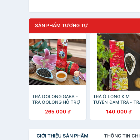
SẢN PHẨM TƯƠNG TỰ
TRÀ OOLONG GABA -
TRÀ Ô LONG KIM
TRÀ OOLONG HỖ TRỢ
TUYÊN ĐẬM TRÀ - TR
TIÊU HÓA - NGỦ NGON
GIẢM CÂN - ORGANIC
265.000 đ
140.000 đ
- TRÀ ORGANIC -100G -
OOLONG TEA - 250G 
VIỆT LONG TRÀ
VIỆT LONG TRÀ
GIỚI THIỆU
SẢN PHẨM
THÔNG TIN
CHI