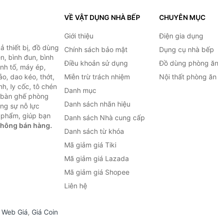
VỀ VẬT DỤNG NHÀ BẾP
CHUYÊN MỤC
Giới thiệu
Điện gia dụng
 thiết bị, đồ dùng
Chính sách bảo mật
Dụng cụ nhà bếp
n, bình đun, bình
Điều khoản sử dụng
Đồ dùng phòng ă
inh tố, máy ép,
o, dao kéo, thớt,
Miễn trừ trách nhiệm
Nội thất phòng ăn
h, ly cốc, tô chén
Danh mục
ư bàn ghế phòng
Danh sách nhãn hiệu
ùng sự nỗ lực
 phẩm, giúp bạn
Danh sách Nhà cung cấp
không bán hàng.
Danh sách từ khóa
Mã giảm giá Tiki
Mã giảm giá Lazada
Mã giảm giá Shopee
Liên hệ
,
Web Giá
,
Giá Coin