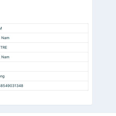
M
t Nam
 TRE
t Nam
ông
38549031348