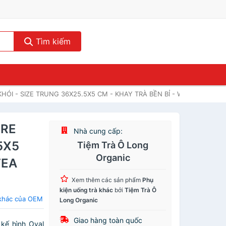
Tìm kiếm
HÓI - SIZE TRUNG 36X25.5X5 CM - KHAY TRÀ BỀN BỈ - WOOD TEA TR
TRE
Nhà cung cấp:
5X5
Tiệm Trà Ô Long
Organic
TEA
Xem thêm các sản phẩm
Phụ
kiện uống trà khác
bởi
Tiệm Trà Ô
 khác của OEM
Long Organic
Giao hàng toàn quốc
 kế hình Oval