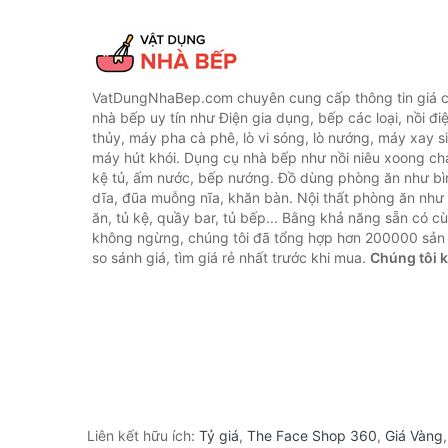
VatDungNhaBep.com chuyên cung cấp thông tin giá cả
nhà bếp uy tín như Điện gia dụng, bếp các loại, nồi điệ
thủy, máy pha cà phê, lò vi sóng, lò nướng, máy xay s
máy hút khói. Dụng cụ nhà bếp như nồi niêu xoong chả
kệ tủ, ấm nước, bếp nướng. Đồ dùng phòng ăn như bìn
dĩa, đũa muỗng nĩa, khăn bàn. Nội thất phòng ăn nh
ăn, tủ kệ, quầy bar, tủ bếp... Bằng khả năng sẵn có c
không ngừng, chúng tôi đã tổng hợp hơn 200000 sản
so sánh giá, tìm giá rẻ nhất trước khi mua.
Chúng tôi 
Liên kết hữu ích:
Tỷ giá
,
The Face Shop 360
,
Giá Vàng