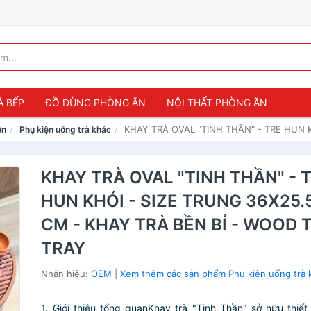
À BẾP
ĐỒ DÙNG PHÒNG ĂN
NỘI THẤT PHÒNG ĂN
KHAY TRÀ OVAL "TINH THẦN" - TRE HUN K
ện
Phụ kiện uống trà khác
KHAY TRÀ OVAL "TINH THẦN" - 
HUN KHÓI - SIZE TRUNG 36X25.
CM - KHAY TRÀ BỀN BỈ - WOOD 
TRAY
Nhãn hiệu:
OEM
|
Xem thêm các sản phẩm Phụ kiện uống trà
1. Giới thiệu tổng quanKhay trà "Tinh Thần" sở hữu thiết