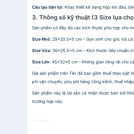
Cấu tạo tiện lợi:
Khay thiết kế dạng hộp kín đáo, bên
3. Thông số kỹ thuật (3 Size lựa ch
Sản phẩm có đầy đủ các kích thước phù hợp cho mọ
Size Nhỏ:
29x20.5x5 cm – Gọn xinh cho góc trà cá 
Size Vừa:
36x25.5x5 cm – Kích thước tiêu chuẩn c
Size Lớn:
45x32x5 cm – Không gian rộng rãi cho các
Giá sản phẩm trên Tiki đã bao gồm thuế theo luật h
phí vận chuyển, phụ phí hàng cồng kềnh, thuế nhập kh
Sản phẩm này là tài sản cá nhân được bán bởi N
trường hợp này.
Giá NMR