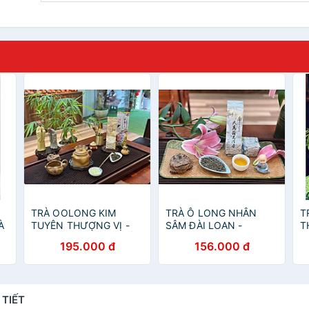
TRÀ OOLONG KIM
TRÀ Ô LONG NHÂN
T
À
TUYÊN THƯỢNG VỊ -
SÂM ĐÀI LOAN -
T
HƯƠNG VỊ LƯU LUYẾN
GINSENG OOLONG TEA
T
195.000 đ
156.000 đ
-
- TRÀ QUÀ TẶNG -
- ORGANIC TEA -VIỆT
O
ORGANIC TRA - 250g -
LONG TRÀ
V
VIỆT LONG TRÀ
 TIẾT