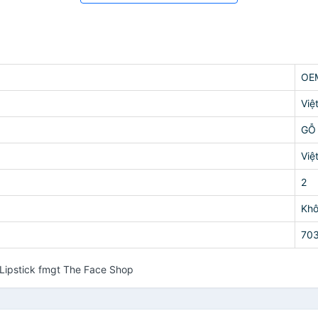
OE
Việ
GỖ
Việ
2
Kh
70
Lipstick fmgt The Face Shop