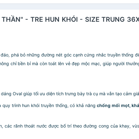
H THẦN" - TRE HUN KHÓI - SIZE TRUNG 36
c đáo, phá bỏ những đường nét góc cạnh cứng nhắc truyền thống đ
hông chỉ bền bỉ mà còn toát lên vẻ đẹp mộc mạc, giúp người thưởng
ng Oval giúp tối ưu diện tích trưng bày trà cụ mà vẫn tạo cảm giá
 quy trình hun khói truyền thống, có khả năng
chống mối mọt, khá
, các rãnh thoát nước được bố trí theo đường cong của khay, vừ