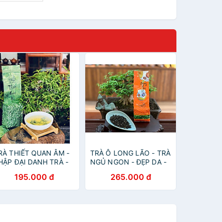
RÀ THIẾT QUAN ÂM -
TRÀ Ô LONG LÃO - TRÀ
HẬP ĐẠI DANH TRÀ -
NGỦ NGON - ĐẸP DA -
RÀ THƠM ĐẶC BIỆT -
QUÀ TẶNG Ý NGHĨA -
195.000 đ
265.000 đ
RGANIC TEA - 100G -
ORGANIC OOLONG TEA
IỆT LONG TRÀ
- 100G -VIỆT LONG TRÀ