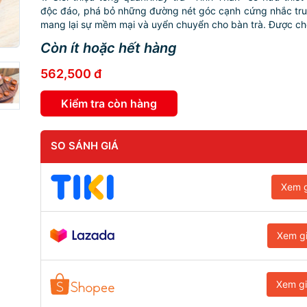
độc đáo, phá bỏ những đường nét góc cạnh cứng nhắc tr
mang lại sự mềm mại và uyển chuyển cho bàn trà. Được chế 
Còn ít hoặc hết hàng
562,500 đ
Kiểm tra còn hàng
SO SÁNH GIÁ
Xem g
Xem g
Xem g