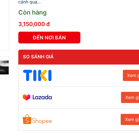
cánh quạ...
Còn hàng
3,150,000 đ
ĐẾN NƠI BÁN
SO SÁNH GIÁ
Xem g
Xem g
Xem g