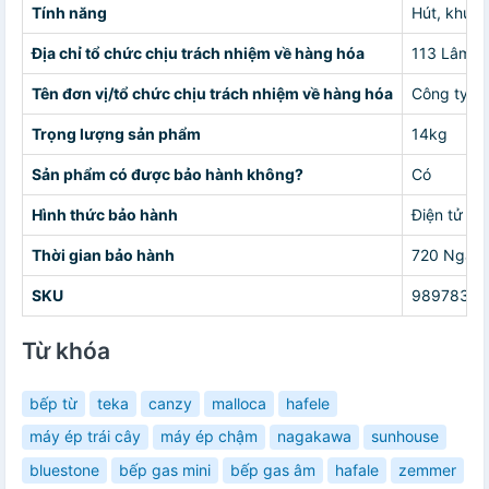
Tính năng
Hút, khử m
Địa chỉ tổ chức chịu trách nhiệm về hàng hóa
113 Lâm Th
Tên đơn vị/tổ chức chịu trách nhiệm về hàng hóa
Công ty C
Trọng lượng sản phẩm
14kg
Sản phẩm có được bảo hành không?
Có
Hình thức bảo hành
Điện tử
Thời gian bảo hành
720 Ngày
SKU
98978327
Từ khóa
bếp từ
teka
canzy
malloca
hafele
máy ép trái cây
máy ép chậm
nagakawa
sunhouse
bluestone
bếp gas mini
bếp gas âm
hafale
zemmer