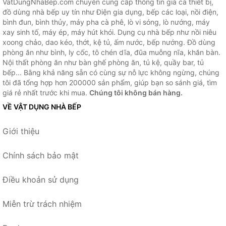
VatDungNhaBep.com chuyên cung cấp thông tin giá cả thiết bị,
đồ dùng nhà bếp uy tín như Điện gia dụng, bếp các loại, nồi điện,
bình đun, bình thủy, máy pha cà phê, lò vi sóng, lò nướng, máy
xay sinh tố, máy ép, máy hút khói. Dụng cụ nhà bếp như nồi niêu
xoong chảo, dao kéo, thớt, kệ tủ, ấm nước, bếp nướng. Đồ dùng
phòng ăn như bình, ly cốc, tô chén dĩa, đũa muỗng nĩa, khăn bàn.
Nội thất phòng ăn như bàn ghế phòng ăn, tủ kệ, quầy bar, tủ
bếp... Bằng khả năng sẵn có cùng sự nỗ lực không ngừng, chúng
tôi đã tổng hợp hơn 200000 sản phẩm, giúp bạn so sánh giá, tìm
giá rẻ nhất trước khi mua.
Chúng tôi không bán hàng.
VỀ VẬT DỤNG NHÀ BẾP
Giới thiệu
Chính sách bảo mật
Điều khoản sử dụng
Miễn trừ trách nhiệm