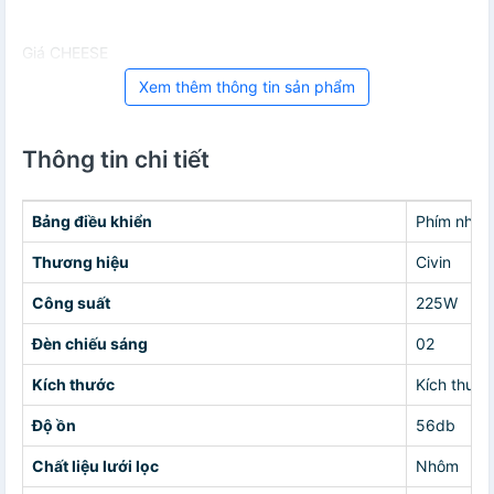
Giá CHEESE
Xem thêm thông tin sản phẩm
Thông tin chi tiết
Bảng điều khiển
Phím nhấn
Thương hiệu
Civin
Công suất
225W
Đèn chiếu sáng
02
Kích thước
Kích thướ
Độ ồn
56db
Chất liệu lưới lọc
Nhôm