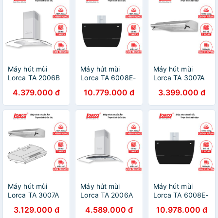
Máy hút mùi
Máy hút mùi
Máy hút mùi
Lorca TA 2006B
Lorca TA 6008E-
Lorca TA 3007A
-70/90 cm (48
70cm (48 dbA) -
-70 cm (45 dbA)
4.379.000 đ
10.779.000 đ
3.399.000 đ
dbA) - Bảo hành
Bảo hành 3 năm
- Bảo hành 3
3 năm
năm
Máy hút mùi
Máy hút mùi
Máy hút mùi
Lorca TA 3007A
Lorca TA 2006A
Lorca TA 6008E-
-60 cm (45 dbA)
-70/90 cm (48
90cm (48 dbA) -
3.129.000 đ
4.589.000 đ
10.978.000 đ
- Bảo hành 3
dbA) - Bảo hành
Bảo hành 3 năm