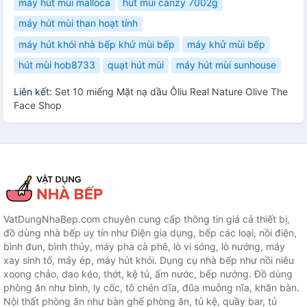
máy hút mùi malloca
hút mùi canzy 7002g
máy hút mùi than hoạt tính
máy hút khói nhà bếp khử mùi bếp
máy khử mùi bếp
hút mùi hob8733
quạt hút mùi
máy hút mùi sunhouse
Liên kết:
Set 10 miếng Mặt nạ dầu Ôliu Real Nature Olive The
Face Shop
VatDungNhaBep.com chuyên cung cấp thông tin giá cả thiết bị,
đồ dùng nhà bếp uy tín như Điện gia dụng, bếp các loại, nồi điện,
bình đun, bình thủy, máy pha cà phê, lò vi sóng, lò nướng, máy
xay sinh tố, máy ép, máy hút khói. Dụng cụ nhà bếp như nồi niêu
xoong chảo, dao kéo, thớt, kệ tủ, ấm nước, bếp nướng. Đồ dùng
phòng ăn như bình, ly cốc, tô chén dĩa, đũa muỗng nĩa, khăn bàn.
Nội thất phòng ăn như bàn ghế phòng ăn, tủ kệ, quầy bar, tủ