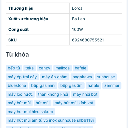
Thương hiệu
Lorca
Xuất xứ thương hiệu
Ba Lan
Công suất
100W
SKU
6924680755521
Từ khóa
bếp từ
teka
canzy
malloca
hafele
máy ép trái cây
máy ép chậm
nagakawa
sunhouse
bluestone
bếp gas mini
bếp gas âm
hafale
zemmer
máy lọc nước
than không khói
máy nhồi bột
máy hút mùi
hút mùi
máy hút mùi kính vát
may hut mui hieu sakura
máy hút mùi âm tủ vỏ inox sunhouse shb6118i