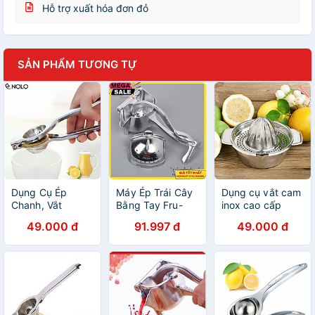
Hỗ trợ xuất hóa đơn đỏ
SẢN PHẨM TƯƠNG TỰ
Dụng Cụ Ép
Máy Ép Trái Cây
Dụng cụ vắt cam
Chanh, Vắt
Bằng Tay Fru-
inox cao cấp
Chanh, Lấy Nước
227, Ép Táo, Lựu,
49.000 đ
91.997 đ
49.000 đ
Cốt Chanh
Bưởi, Dưa, Thơm
Dụng Cụ Ép Cam
Chuyên Dụng -
Giao Hàng Toàn
Quốc