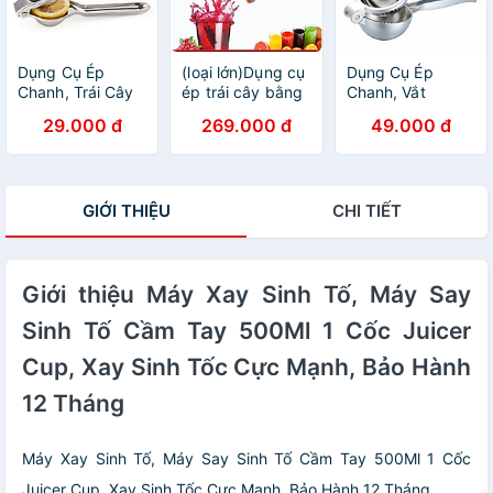
Dụng Cụ Ép
(loại lớn)Dụng cụ
Dụng Cụ Ép
Chanh, Trái Cây
ép trái cây bằng
Chanh, Vắt
Inox Tiện Dụng
tay nhỏ gọn tiện
Chanh, Lấy Nước
29.000 đ
269.000 đ
49.000 đ
lợi
Cốt Chanh .
GIỚI THIỆU
CHI TIẾT
Giới thiệu Máy Xay Sinh Tố, Máy Say
Sinh Tố Cầm Tay 500Ml 1 Cốc Juicer
Cup, Xay Sinh Tốc Cực Mạnh, Bảo Hành
12 Tháng
Máy Xay Sinh Tố, Máy Say Sinh Tố Cầm Tay 500Ml 1 Cốc
Juicer Cup, Xay Sinh Tốc Cực Mạnh, Bảo Hành 12 Tháng