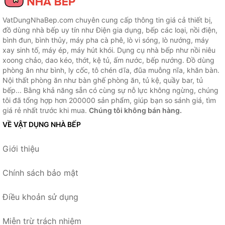
VatDungNhaBep.com chuyên cung cấp thông tin giá cả thiết bị,
đồ dùng nhà bếp uy tín như Điện gia dụng, bếp các loại, nồi điện,
bình đun, bình thủy, máy pha cà phê, lò vi sóng, lò nướng, máy
xay sinh tố, máy ép, máy hút khói. Dụng cụ nhà bếp như nồi niêu
xoong chảo, dao kéo, thớt, kệ tủ, ấm nước, bếp nướng. Đồ dùng
phòng ăn như bình, ly cốc, tô chén dĩa, đũa muỗng nĩa, khăn bàn.
Nội thất phòng ăn như bàn ghế phòng ăn, tủ kệ, quầy bar, tủ
bếp... Bằng khả năng sẵn có cùng sự nỗ lực không ngừng, chúng
tôi đã tổng hợp hơn 200000 sản phẩm, giúp bạn so sánh giá, tìm
giá rẻ nhất trước khi mua.
Chúng tôi không bán hàng.
VỀ VẬT DỤNG NHÀ BẾP
Giới thiệu
Chính sách bảo mật
Điều khoản sử dụng
Miễn trừ trách nhiệm