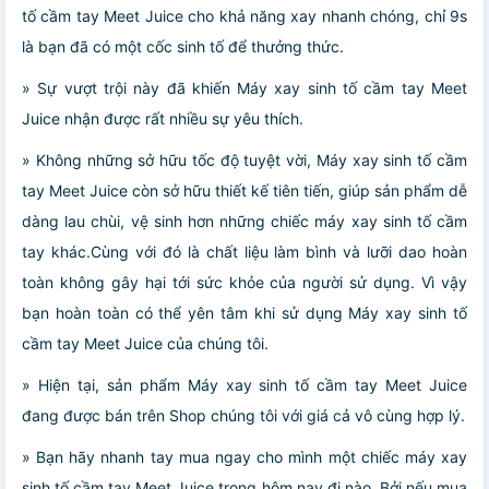
tố cầm tay Meet Juice cho khả năng xay nhanh chóng, chỉ 9s
là bạn đã có một cốc sinh tố để thưởng thức.
» Sự vượt trội này đã khiến Máy xay sinh tố cầm tay Meet
Juice nhận được rất nhiều sự yêu thích.
» Không những sở hữu tốc độ tuyệt vời, Máy xay sinh tố cầm
tay Meet Juice còn sở hữu thiết kế tiên tiến, giúp sản phẩm dễ
dàng lau chùi, vệ sinh hơn những chiếc máy xay sinh tố cầm
tay khác.Cùng với đó là chất liệu làm bình và lưỡi dao hoàn
toàn không gây hại tới sức khỏe của người sử dụng. Vì vậy
bạn hoàn toàn có thể yên tâm khi sử dụng Máy xay sinh tố
cầm tay Meet Juice của chúng tôi.
» Hiện tại, sản phẩm Máy xay sinh tố cầm tay Meet Juice
đang được bán trên Shop chúng tôi với giá cả vô cùng hợp lý.
» Bạn hãy nhanh tay mua ngay cho mình một chiếc máy xay
sinh tố cầm tay Meet Juice trong hôm nay đi nào. Bởi nếu mua