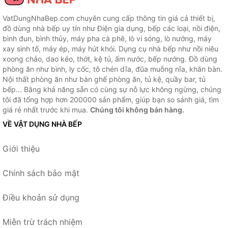
VatDungNhaBep.com chuyên cung cấp thông tin giá cả thiết bị,
đồ dùng nhà bếp uy tín như Điện gia dụng, bếp các loại, nồi điện,
bình đun, bình thủy, máy pha cà phê, lò vi sóng, lò nướng, máy
xay sinh tố, máy ép, máy hút khói. Dụng cụ nhà bếp như nồi niêu
xoong chảo, dao kéo, thớt, kệ tủ, ấm nước, bếp nướng. Đồ dùng
phòng ăn như bình, ly cốc, tô chén dĩa, đũa muỗng nĩa, khăn bàn.
Nội thất phòng ăn như bàn ghế phòng ăn, tủ kệ, quầy bar, tủ
bếp... Bằng khả năng sẵn có cùng sự nỗ lực không ngừng, chúng
tôi đã tổng hợp hơn 200000 sản phẩm, giúp bạn so sánh giá, tìm
giá rẻ nhất trước khi mua.
Chúng tôi không bán hàng.
VỀ VẬT DỤNG NHÀ BẾP
Giới thiệu
Chính sách bảo mật
Điều khoản sử dụng
Miễn trừ trách nhiệm