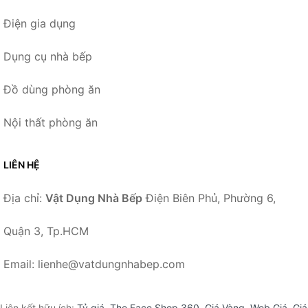
Điện gia dụng
Dụng cụ nhà bếp
Đồ dùng phòng ăn
Nội thất phòng ăn
LIÊN HỆ
Địa chỉ:
Vật Dụng Nhà Bếp
Điện Biên Phủ, Phường 6,
Quận 3, Tp.HCM
Email: lienhe@vatdungnhabep.com
Liên kết hữu ích:
Tỷ giá
,
The Face Shop 360
,
Giá Vàng
,
Web Giá
,
Giá