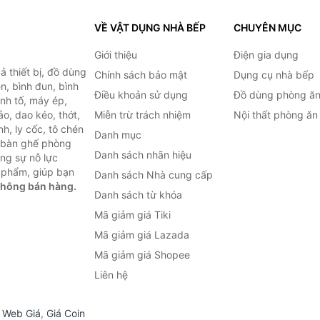
VỀ VẬT DỤNG NHÀ BẾP
CHUYÊN MỤC
Giới thiệu
Điện gia dụng
 thiết bị, đồ dùng
Chính sách bảo mật
Dụng cụ nhà bếp
n, bình đun, bình
Điều khoản sử dụng
Đồ dùng phòng ă
inh tố, máy ép,
o, dao kéo, thớt,
Miễn trừ trách nhiệm
Nội thất phòng ăn
h, ly cốc, tô chén
Danh mục
ư bàn ghế phòng
Danh sách nhãn hiệu
ùng sự nỗ lực
 phẩm, giúp bạn
Danh sách Nhà cung cấp
không bán hàng.
Danh sách từ khóa
Mã giảm giá Tiki
Mã giảm giá Lazada
Mã giảm giá Shopee
Liên hệ
,
Web Giá
,
Giá Coin