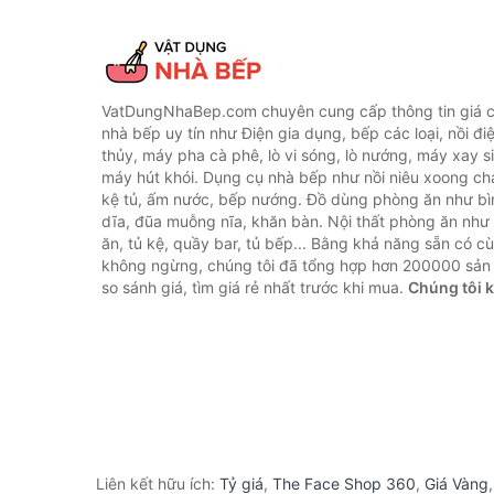
VatDungNhaBep.com chuyên cung cấp thông tin giá cả
nhà bếp uy tín như Điện gia dụng, bếp các loại, nồi điệ
thủy, máy pha cà phê, lò vi sóng, lò nướng, máy xay s
máy hút khói. Dụng cụ nhà bếp như nồi niêu xoong chả
kệ tủ, ấm nước, bếp nướng. Đồ dùng phòng ăn như bìn
dĩa, đũa muỗng nĩa, khăn bàn. Nội thất phòng ăn nh
ăn, tủ kệ, quầy bar, tủ bếp... Bằng khả năng sẵn có c
không ngừng, chúng tôi đã tổng hợp hơn 200000 sản
so sánh giá, tìm giá rẻ nhất trước khi mua.
Chúng tôi 
Liên kết hữu ích:
Tỷ giá
,
The Face Shop 360
,
Giá Vàng