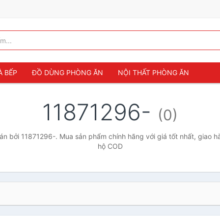
À BẾP
ĐỒ DÙNG PHÒNG ĂN
NỘI THẤT PHÒNG ĂN
11871296-
(0)
n bởi 11871296-. Mua sản phẩm chính hãng với giá tốt nhất, giao hà
hộ COD