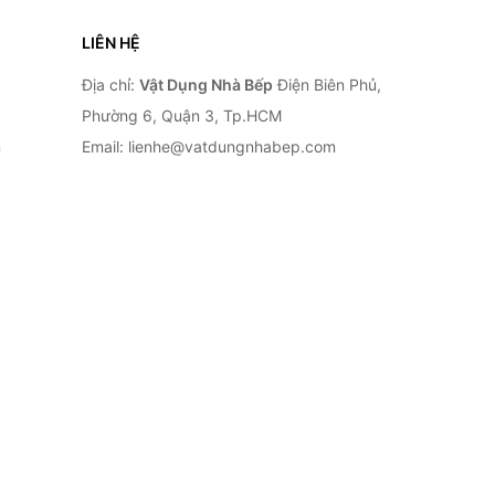
LIÊN HỆ
Địa chỉ:
Vật Dụng Nhà Bếp
Điện Biên Phủ,
Phường 6, Quận 3, Tp.HCM
n
Email: lienhe@vatdungnhabep.com