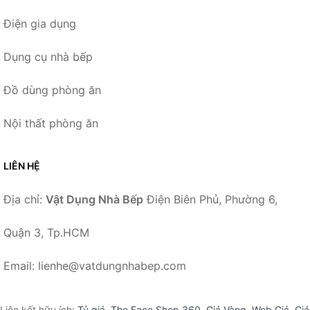
Điện gia dụng
Dụng cụ nhà bếp
Đồ dùng phòng ăn
Nội thất phòng ăn
LIÊN HỆ
Địa chỉ:
Vật Dụng Nhà Bếp
Điện Biên Phủ, Phường 6,
Quận 3, Tp.HCM
Email: lienhe@vatdungnhabep.com
Liên kết hữu ích:
Tỷ giá
,
The Face Shop 360
,
Giá Vàng
,
Web Giá
,
Giá