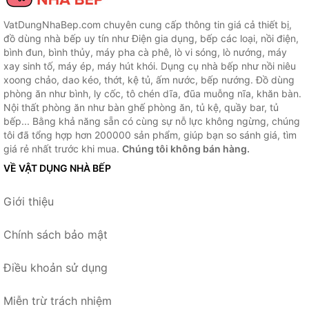
VatDungNhaBep.com chuyên cung cấp thông tin giá cả thiết bị,
đồ dùng nhà bếp uy tín như Điện gia dụng, bếp các loại, nồi điện,
bình đun, bình thủy, máy pha cà phê, lò vi sóng, lò nướng, máy
xay sinh tố, máy ép, máy hút khói. Dụng cụ nhà bếp như nồi niêu
xoong chảo, dao kéo, thớt, kệ tủ, ấm nước, bếp nướng. Đồ dùng
phòng ăn như bình, ly cốc, tô chén dĩa, đũa muỗng nĩa, khăn bàn.
Nội thất phòng ăn như bàn ghế phòng ăn, tủ kệ, quầy bar, tủ
bếp... Bằng khả năng sẵn có cùng sự nỗ lực không ngừng, chúng
tôi đã tổng hợp hơn 200000 sản phẩm, giúp bạn so sánh giá, tìm
giá rẻ nhất trước khi mua.
Chúng tôi không bán hàng.
VỀ VẬT DỤNG NHÀ BẾP
Giới thiệu
Chính sách bảo mật
Điều khoản sử dụng
Miễn trừ trách nhiệm