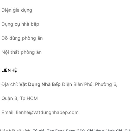
Điện gia dụng
Dụng cụ nhà bếp
Đồ dùng phòng ăn
Nội thất phòng ăn
LIÊN HỆ
Địa chỉ:
Vật Dụng Nhà Bếp
Điện Biên Phủ, Phường 6,
Quận 3, Tp.HCM
Email: lienhe@vatdungnhabep.com
Liên kết hữu ích:
Tỷ giá
,
The Face Shop 360
,
Giá Vàng
,
Web Giá
,
Giá