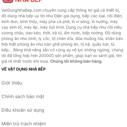
VatDungNhaBep.com chuyên cung cấp thông tin giá cả thiết bị,
đồ dùng nhà bếp uy tín như Điện gia dụng, bếp các loại, nồi điện,
bình đun, bình thủy, máy pha cà phê, lò vi sóng, lò nướng, máy
xay sinh tố, máy ép, máy hút khói. Dụng cụ nhà bếp như nồi niêu
xoong chảo, dao kéo, thớt, kệ tủ, ấm nước, bếp nướng. Đồ dùng
phòng ăn như bình, ly cốc, tô chén dĩa, đũa muỗng nĩa, khăn bàn.
Nội thất phòng ăn như bàn ghế phòng ăn, tủ kệ, quầy bar, tủ
bếp... Bằng khả năng sẵn có cùng sự nỗ lực không ngừng, chúng
tôi đã tổng hợp hơn 200000 sản phẩm, giúp bạn so sánh giá, tìm
giá rẻ nhất trước khi mua.
Chúng tôi không bán hàng.
VỀ VẬT DỤNG NHÀ BẾP
Giới thiệu
Chính sách bảo mật
Điều khoản sử dụng
Miễn trừ trách nhiệm