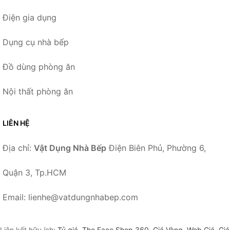
Điện gia dụng
Dụng cụ nhà bếp
Đồ dùng phòng ăn
Nội thất phòng ăn
LIÊN HỆ
Địa chỉ:
Vật Dụng Nhà Bếp
Điện Biên Phủ, Phường 6,
Quận 3, Tp.HCM
Email: lienhe@vatdungnhabep.com
Liên kết hữu ích:
Tỷ giá
,
The Face Shop 360
,
Giá Vàng
,
Web Giá
,
Giá