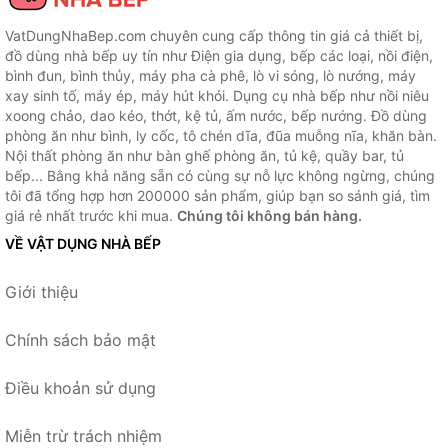
VatDungNhaBep.com chuyên cung cấp thông tin giá cả thiết bị,
đồ dùng nhà bếp uy tín như Điện gia dụng, bếp các loại, nồi điện,
bình đun, bình thủy, máy pha cà phê, lò vi sóng, lò nướng, máy
xay sinh tố, máy ép, máy hút khói. Dụng cụ nhà bếp như nồi niêu
xoong chảo, dao kéo, thớt, kệ tủ, ấm nước, bếp nướng. Đồ dùng
phòng ăn như bình, ly cốc, tô chén dĩa, đũa muỗng nĩa, khăn bàn.
Nội thất phòng ăn như bàn ghế phòng ăn, tủ kệ, quầy bar, tủ
bếp... Bằng khả năng sẵn có cùng sự nỗ lực không ngừng, chúng
tôi đã tổng hợp hơn 200000 sản phẩm, giúp bạn so sánh giá, tìm
giá rẻ nhất trước khi mua.
Chúng tôi không bán hàng.
VỀ VẬT DỤNG NHÀ BẾP
Giới thiệu
Chính sách bảo mật
Điều khoản sử dụng
Miễn trừ trách nhiệm