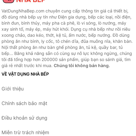
VatDungNhaBep.com chuyên cung cấp thông tin giá cả thiết bị,
đồ dùng nhà bếp uy tín như Điện gia dụng, bếp các loại, nồi điện,
bình đun, bình thủy, máy pha cà phê, lò vi sóng, lò nướng, máy
xay sinh tố, máy ép, máy hút khói. Dụng cụ nhà bếp như nồi niêu
xoong chảo, dao kéo, thớt, kệ tủ, ấm nước, bếp nướng. Đồ dùng
phòng ăn như bình, ly cốc, tô chén dĩa, đũa muỗng nĩa, khăn bàn.
Nội thất phòng ăn như bàn ghế phòng ăn, tủ kệ, quầy bar, tủ
bếp... Bằng khả năng sẵn có cùng sự nỗ lực không ngừng, chúng
tôi đã tổng hợp hơn 200000 sản phẩm, giúp bạn so sánh giá, tìm
giá rẻ nhất trước khi mua.
Chúng tôi không bán hàng.
VỀ VẬT DỤNG NHÀ BẾP
Giới thiệu
Chính sách bảo mật
Điều khoản sử dụng
Miễn trừ trách nhiệm