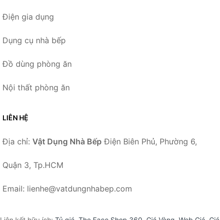
Điện gia dụng
Dụng cụ nhà bếp
Đồ dùng phòng ăn
Nội thất phòng ăn
LIÊN HỆ
Địa chỉ:
Vật Dụng Nhà Bếp
Điện Biên Phủ, Phường 6,
Quận 3, Tp.HCM
Email: lienhe@vatdungnhabep.com
Liên kết hữu ích:
Tỷ giá
,
The Face Shop 360
,
Giá Vàng
,
Web Giá
,
Giá