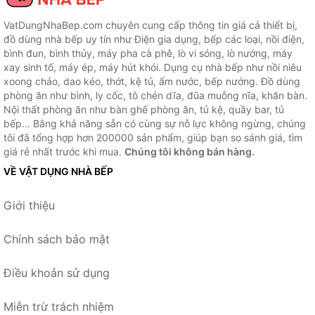
VatDungNhaBep.com chuyên cung cấp thông tin giá cả thiết bị,
đồ dùng nhà bếp uy tín như Điện gia dụng, bếp các loại, nồi điện,
bình đun, bình thủy, máy pha cà phê, lò vi sóng, lò nướng, máy
xay sinh tố, máy ép, máy hút khói. Dụng cụ nhà bếp như nồi niêu
xoong chảo, dao kéo, thớt, kệ tủ, ấm nước, bếp nướng. Đồ dùng
phòng ăn như bình, ly cốc, tô chén dĩa, đũa muỗng nĩa, khăn bàn.
Nội thất phòng ăn như bàn ghế phòng ăn, tủ kệ, quầy bar, tủ
bếp... Bằng khả năng sẵn có cùng sự nỗ lực không ngừng, chúng
tôi đã tổng hợp hơn 200000 sản phẩm, giúp bạn so sánh giá, tìm
giá rẻ nhất trước khi mua.
Chúng tôi không bán hàng.
VỀ VẬT DỤNG NHÀ BẾP
Giới thiệu
Chính sách bảo mật
Điều khoản sử dụng
Miễn trừ trách nhiệm