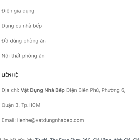
Điện gia dụng
Dụng cụ nhà bếp
Đồ dùng phòng ăn
Nội thất phòng ăn
LIÊN HỆ
Địa chỉ:
Vật Dụng Nhà Bếp
Điện Biên Phủ, Phường 6,
Quận 3, Tp.HCM
Email: lienhe@vatdungnhabep.com
Liên kết hữu ích:
Tỷ giá
,
The Face Shop 360
,
Giá Vàng
,
Web Giá
,
Giá