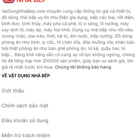
VatDungNhaBep.com chuyên cung cấp thông tin giá cả thiết bị,
đồ dùng nhà bếp uy tín như Điện gia dụng, bếp các loại, nồi điện,
bình đun, bình thủy, máy pha cà phê, lò vi sóng, lò nướng, máy
xay sinh tố, máy ép, máy hút khói. Dụng cụ nhà bếp như nồi niêu
xoong chảo, dao kéo, thớt, kệ tủ, ấm nước, bếp nướng. Đồ dùng
phòng ăn như bình, ly cốc, tô chén dĩa, đũa muỗng nĩa, khăn bàn.
Nội thất phòng ăn như bàn ghế phòng ăn, tủ kệ, quầy bar, tủ
bếp... Bằng khả năng sẵn có cùng sự nỗ lực không ngừng, chúng
tôi đã tổng hợp hơn 200000 sản phẩm, giúp bạn so sánh giá, tìm
giá rẻ nhất trước khi mua.
Chúng tôi không bán hàng.
VỀ VẬT DỤNG NHÀ BẾP
Giới thiệu
Chính sách bảo mật
Điều khoản sử dụng
Miễn trừ trách nhiệm