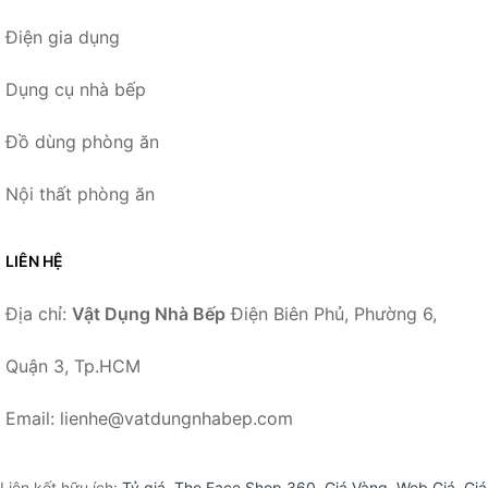
Điện gia dụng
Dụng cụ nhà bếp
Đồ dùng phòng ăn
Nội thất phòng ăn
LIÊN HỆ
Địa chỉ:
Vật Dụng Nhà Bếp
Điện Biên Phủ, Phường 6,
Quận 3, Tp.HCM
Email: lienhe@vatdungnhabep.com
Liên kết hữu ích:
Tỷ giá
,
The Face Shop 360
,
Giá Vàng
,
Web Giá
,
Giá