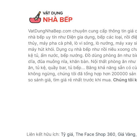
VatDungNhaBep.com chuyên cung cấp thông tin giá cả
nhà bếp uy tín như Điện gia dụng, bếp các loại, nồi điệ
thủy, máy pha cà phê, lò vi sóng, lò nướng, máy xay s
máy hút khói. Dụng cụ nhà bếp như nồi niêu xoong chả
kệ tủ, ấm nước, bếp nướng. Đồ dùng phòng ăn như bìn
dĩa, đũa muỗng nĩa, khăn bàn. Nội thất phòng ăn nh
ăn, tủ kệ, quầy bar, tủ bếp... Bằng khả năng sẵn có c
không ngừng, chúng tôi đã tổng hợp hơn 200000 sản
so sánh giá, tìm giá rẻ nhất trước khi mua.
Chúng tôi 
Liên kết hữu ích:
Tỷ giá
,
The Face Shop 360
,
Giá Vàng