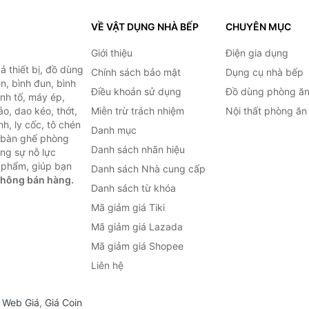
VỀ VẬT DỤNG NHÀ BẾP
CHUYÊN MỤC
Giới thiệu
Điện gia dụng
 thiết bị, đồ dùng
Chính sách bảo mật
Dụng cụ nhà bếp
n, bình đun, bình
Điều khoản sử dụng
Đồ dùng phòng ă
inh tố, máy ép,
o, dao kéo, thớt,
Miễn trừ trách nhiệm
Nội thất phòng ăn
h, ly cốc, tô chén
Danh mục
ư bàn ghế phòng
Danh sách nhãn hiệu
ùng sự nỗ lực
 phẩm, giúp bạn
Danh sách Nhà cung cấp
không bán hàng.
Danh sách từ khóa
Mã giảm giá Tiki
Mã giảm giá Lazada
Mã giảm giá Shopee
Liên hệ
,
Web Giá
,
Giá Coin