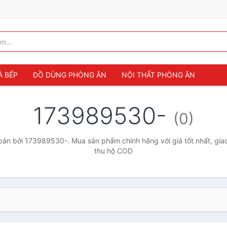
À BẾP
ĐỒ DÙNG PHÒNG ĂN
NỘI THẤT PHÒNG ĂN
173989530-
(0)
án bởi 173989530-. Mua sản phẩm chính hãng với giá tốt nhất, giao
thu hộ COD