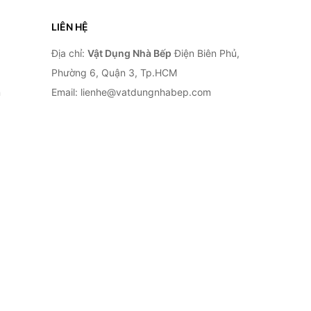
LIÊN HỆ
Địa chỉ:
Vật Dụng Nhà Bếp
Điện Biên Phủ,
Phường 6, Quận 3, Tp.HCM
n
Email: lienhe@vatdungnhabep.com