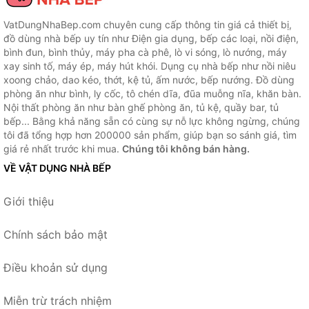
VatDungNhaBep.com chuyên cung cấp thông tin giá cả thiết bị,
đồ dùng nhà bếp uy tín như Điện gia dụng, bếp các loại, nồi điện,
bình đun, bình thủy, máy pha cà phê, lò vi sóng, lò nướng, máy
xay sinh tố, máy ép, máy hút khói. Dụng cụ nhà bếp như nồi niêu
xoong chảo, dao kéo, thớt, kệ tủ, ấm nước, bếp nướng. Đồ dùng
phòng ăn như bình, ly cốc, tô chén dĩa, đũa muỗng nĩa, khăn bàn.
Nội thất phòng ăn như bàn ghế phòng ăn, tủ kệ, quầy bar, tủ
bếp... Bằng khả năng sẵn có cùng sự nỗ lực không ngừng, chúng
tôi đã tổng hợp hơn 200000 sản phẩm, giúp bạn so sánh giá, tìm
giá rẻ nhất trước khi mua.
Chúng tôi không bán hàng.
VỀ VẬT DỤNG NHÀ BẾP
Giới thiệu
Chính sách bảo mật
Điều khoản sử dụng
Miễn trừ trách nhiệm