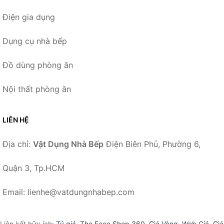
Điện gia dụng
Dụng cụ nhà bếp
Đồ dùng phòng ăn
Nội thất phòng ăn
LIÊN HỆ
Địa chỉ:
Vật Dụng Nhà Bếp
Điện Biên Phủ, Phường 6,
Quận 3, Tp.HCM
Email: lienhe@vatdungnhabep.com
Liên kết hữu ích:
Tỷ giá
,
The Face Shop 360
,
Giá Vàng
,
Web Giá
,
Giá