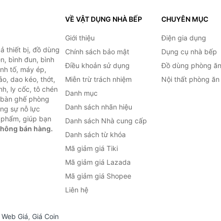
VỀ VẬT DỤNG NHÀ BẾP
CHUYÊN MỤC
Giới thiệu
Điện gia dụng
 thiết bị, đồ dùng
Chính sách bảo mật
Dụng cụ nhà bếp
n, bình đun, bình
Điều khoản sử dụng
Đồ dùng phòng ă
inh tố, máy ép,
o, dao kéo, thớt,
Miễn trừ trách nhiệm
Nội thất phòng ăn
h, ly cốc, tô chén
Danh mục
ư bàn ghế phòng
Danh sách nhãn hiệu
ùng sự nỗ lực
 phẩm, giúp bạn
Danh sách Nhà cung cấp
không bán hàng.
Danh sách từ khóa
Mã giảm giá Tiki
Mã giảm giá Lazada
Mã giảm giá Shopee
Liên hệ
,
Web Giá
,
Giá Coin