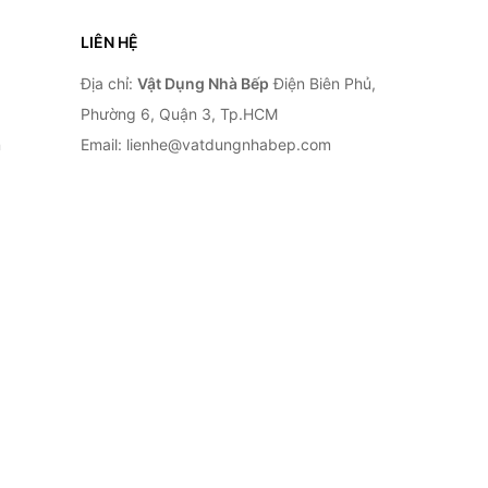
LIÊN HỆ
Địa chỉ:
Vật Dụng Nhà Bếp
Điện Biên Phủ,
Phường 6, Quận 3, Tp.HCM
n
Email: lienhe@vatdungnhabep.com