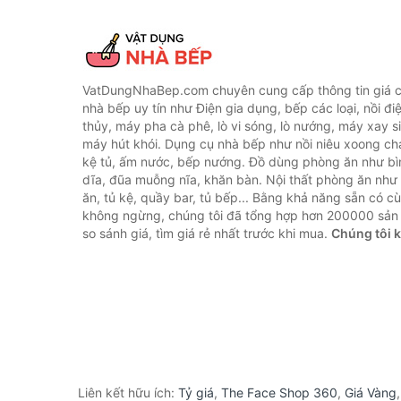
VatDungNhaBep.com chuyên cung cấp thông tin giá cả
nhà bếp uy tín như Điện gia dụng, bếp các loại, nồi điệ
thủy, máy pha cà phê, lò vi sóng, lò nướng, máy xay s
máy hút khói. Dụng cụ nhà bếp như nồi niêu xoong chả
kệ tủ, ấm nước, bếp nướng. Đồ dùng phòng ăn như bìn
dĩa, đũa muỗng nĩa, khăn bàn. Nội thất phòng ăn nh
ăn, tủ kệ, quầy bar, tủ bếp... Bằng khả năng sẵn có c
không ngừng, chúng tôi đã tổng hợp hơn 200000 sản
so sánh giá, tìm giá rẻ nhất trước khi mua.
Chúng tôi 
Liên kết hữu ích:
Tỷ giá
,
The Face Shop 360
,
Giá Vàng