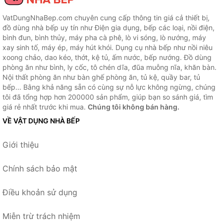
VatDungNhaBep.com chuyên cung cấp thông tin giá cả thiết bị,
đồ dùng nhà bếp uy tín như Điện gia dụng, bếp các loại, nồi điện,
bình đun, bình thủy, máy pha cà phê, lò vi sóng, lò nướng, máy
xay sinh tố, máy ép, máy hút khói. Dụng cụ nhà bếp như nồi niêu
xoong chảo, dao kéo, thớt, kệ tủ, ấm nước, bếp nướng. Đồ dùng
phòng ăn như bình, ly cốc, tô chén dĩa, đũa muỗng nĩa, khăn bàn.
Nội thất phòng ăn như bàn ghế phòng ăn, tủ kệ, quầy bar, tủ
bếp... Bằng khả năng sẵn có cùng sự nỗ lực không ngừng, chúng
tôi đã tổng hợp hơn 200000 sản phẩm, giúp bạn so sánh giá, tìm
giá rẻ nhất trước khi mua.
Chúng tôi không bán hàng.
VỀ VẬT DỤNG NHÀ BẾP
Giới thiệu
Chính sách bảo mật
Điều khoản sử dụng
Miễn trừ trách nhiệm