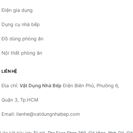
Điện gia dụng
Dụng cụ nhà bếp
Đồ dùng phòng ăn
Nội thất phòng ăn
LIÊN HỆ
Địa chỉ:
Vật Dụng Nhà Bếp
Điện Biên Phủ, Phường 6,
Quận 3, Tp.HCM
Email: lienhe@vatdungnhabep.com
Liên kết hữu ích:
Tỷ giá
,
The Face Shop 360
,
Giá Vàng
,
Web Giá
,
Giá