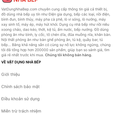
VatDungNhaBep.com chuyên cung cấp thông tin giá cả thiết bị,
đồ dùng nhà bếp uy tín như Điện gia dụng, bếp các loại, nồi điện,
bình đun, bình thủy, máy pha cà phê, lò vi sóng, lò nướng, máy
xay sinh tố, máy ép, máy hút khói. Dụng cụ nhà bếp như nồi niêu
xoong chảo, dao kéo, thớt, kệ tủ, ấm nước, bếp nướng. Đồ dùng
phòng ăn như bình, ly cốc, tô chén dĩa, đũa muỗng nĩa, khăn bàn.
Nội thất phòng ăn như bàn ghế phòng ăn, tủ kệ, quầy bar, tủ
bếp... Bằng khả năng sẵn có cùng sự nỗ lực không ngừng, chúng
tôi đã tổng hợp hơn 200000 sản phẩm, giúp bạn so sánh giá, tìm
giá rẻ nhất trước khi mua.
Chúng tôi không bán hàng.
VỀ VẬT DỤNG NHÀ BẾP
Giới thiệu
Chính sách bảo mật
Điều khoản sử dụng
Miễn trừ trách nhiệm