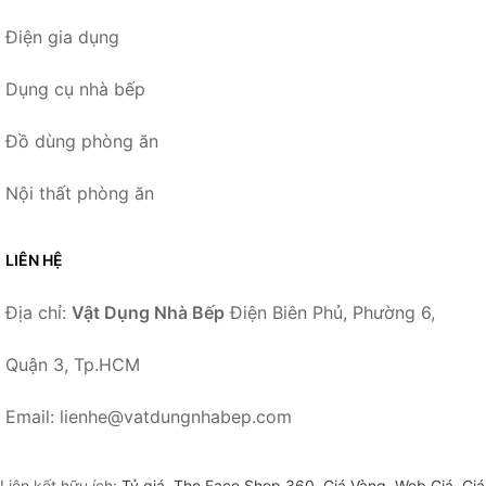
Điện gia dụng
Dụng cụ nhà bếp
Đồ dùng phòng ăn
Nội thất phòng ăn
LIÊN HỆ
Địa chỉ:
Vật Dụng Nhà Bếp
Điện Biên Phủ, Phường 6,
Quận 3, Tp.HCM
Email: lienhe@vatdungnhabep.com
Liên kết hữu ích:
Tỷ giá
,
The Face Shop 360
,
Giá Vàng
,
Web Giá
,
Giá