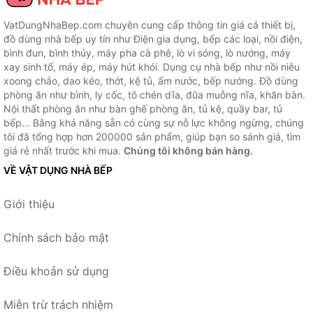
VatDungNhaBep.com chuyên cung cấp thông tin giá cả thiết bị,
đồ dùng nhà bếp uy tín như Điện gia dụng, bếp các loại, nồi điện,
bình đun, bình thủy, máy pha cà phê, lò vi sóng, lò nướng, máy
xay sinh tố, máy ép, máy hút khói. Dụng cụ nhà bếp như nồi niêu
xoong chảo, dao kéo, thớt, kệ tủ, ấm nước, bếp nướng. Đồ dùng
phòng ăn như bình, ly cốc, tô chén dĩa, đũa muỗng nĩa, khăn bàn.
Nội thất phòng ăn như bàn ghế phòng ăn, tủ kệ, quầy bar, tủ
bếp... Bằng khả năng sẵn có cùng sự nỗ lực không ngừng, chúng
tôi đã tổng hợp hơn 200000 sản phẩm, giúp bạn so sánh giá, tìm
giá rẻ nhất trước khi mua.
Chúng tôi không bán hàng.
VỀ VẬT DỤNG NHÀ BẾP
Giới thiệu
Chính sách bảo mật
Điều khoản sử dụng
Miễn trừ trách nhiệm