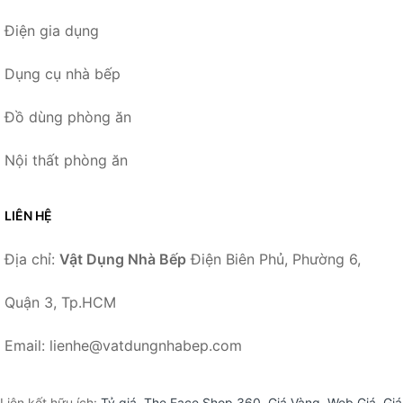
Điện gia dụng
Dụng cụ nhà bếp
Đồ dùng phòng ăn
Nội thất phòng ăn
LIÊN HỆ
Địa chỉ:
Vật Dụng Nhà Bếp
Điện Biên Phủ, Phường 6,
Quận 3, Tp.HCM
Email: lienhe@vatdungnhabep.com
Liên kết hữu ích:
Tỷ giá
,
The Face Shop 360
,
Giá Vàng
,
Web Giá
,
Giá