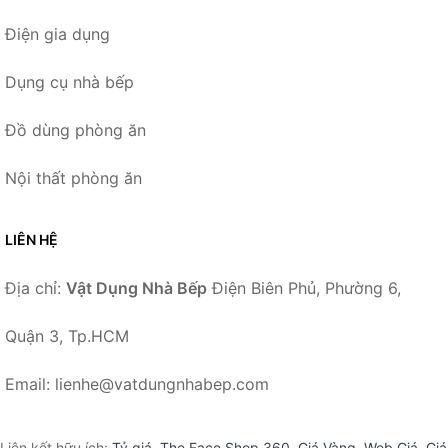
Điện gia dụng
Dụng cụ nhà bếp
Đồ dùng phòng ăn
Nội thất phòng ăn
LIÊN HỆ
Địa chỉ:
Vật Dụng Nhà Bếp
Điện Biên Phủ, Phường 6,
Quận 3, Tp.HCM
Email: lienhe@vatdungnhabep.com
Liên kết hữu ích:
Tỷ giá
,
The Face Shop 360
,
Giá Vàng
,
Web Giá
,
Giá