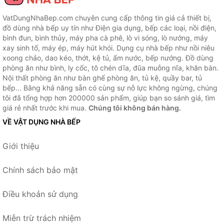
VatDungNhaBep.com chuyên cung cấp thông tin giá cả thiết bị,
đồ dùng nhà bếp uy tín như Điện gia dụng, bếp các loại, nồi điện,
bình đun, bình thủy, máy pha cà phê, lò vi sóng, lò nướng, máy
xay sinh tố, máy ép, máy hút khói. Dụng cụ nhà bếp như nồi niêu
xoong chảo, dao kéo, thớt, kệ tủ, ấm nước, bếp nướng. Đồ dùng
phòng ăn như bình, ly cốc, tô chén dĩa, đũa muỗng nĩa, khăn bàn.
Nội thất phòng ăn như bàn ghế phòng ăn, tủ kệ, quầy bar, tủ
bếp... Bằng khả năng sẵn có cùng sự nỗ lực không ngừng, chúng
tôi đã tổng hợp hơn 200000 sản phẩm, giúp bạn so sánh giá, tìm
giá rẻ nhất trước khi mua.
Chúng tôi không bán hàng.
VỀ VẬT DỤNG NHÀ BẾP
Giới thiệu
Chính sách bảo mật
Điều khoản sử dụng
Miễn trừ trách nhiệm