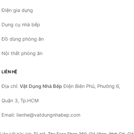
Điện gia dụng
Dụng cụ nhà bếp
Đồ dùng phòng ăn
Nội thất phòng ăn
LIÊN HỆ
Địa chỉ:
Vật Dụng Nhà Bếp
Điện Biên Phủ, Phường 6,
Quận 3, Tp.HCM
Email: lienhe@vatdungnhabep.com
Liên kết hữu ích:
Tỷ giá
,
The Face Shop 360
,
Giá Vàng
,
Web Giá
,
Giá