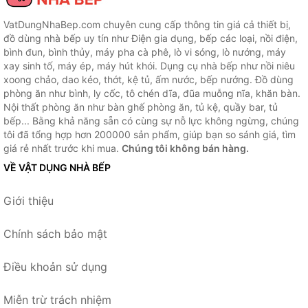
VatDungNhaBep.com chuyên cung cấp thông tin giá cả thiết bị,
đồ dùng nhà bếp uy tín như Điện gia dụng, bếp các loại, nồi điện,
bình đun, bình thủy, máy pha cà phê, lò vi sóng, lò nướng, máy
xay sinh tố, máy ép, máy hút khói. Dụng cụ nhà bếp như nồi niêu
xoong chảo, dao kéo, thớt, kệ tủ, ấm nước, bếp nướng. Đồ dùng
phòng ăn như bình, ly cốc, tô chén dĩa, đũa muỗng nĩa, khăn bàn.
Nội thất phòng ăn như bàn ghế phòng ăn, tủ kệ, quầy bar, tủ
bếp... Bằng khả năng sẵn có cùng sự nỗ lực không ngừng, chúng
tôi đã tổng hợp hơn 200000 sản phẩm, giúp bạn so sánh giá, tìm
giá rẻ nhất trước khi mua.
Chúng tôi không bán hàng.
VỀ VẬT DỤNG NHÀ BẾP
Giới thiệu
Chính sách bảo mật
Điều khoản sử dụng
Miễn trừ trách nhiệm