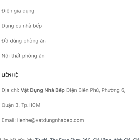
Điện gia dụng
Dụng cụ nhà bếp
Đồ dùng phòng ăn
Nội thất phòng ăn
LIÊN HỆ
Địa chỉ:
Vật Dụng Nhà Bếp
Điện Biên Phủ, Phường 6,
Quận 3, Tp.HCM
Email: lienhe@vatdungnhabep.com
Liên kết hữu ích:
Tỷ giá
,
The Face Shop 360
,
Giá Vàng
,
Web Giá
,
Giá