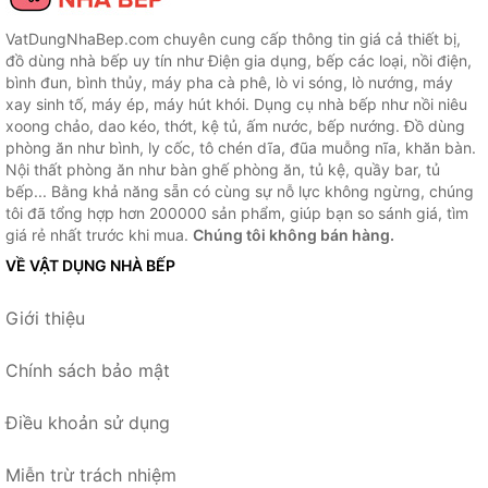
VatDungNhaBep.com chuyên cung cấp thông tin giá cả thiết bị,
đồ dùng nhà bếp uy tín như Điện gia dụng, bếp các loại, nồi điện,
bình đun, bình thủy, máy pha cà phê, lò vi sóng, lò nướng, máy
xay sinh tố, máy ép, máy hút khói. Dụng cụ nhà bếp như nồi niêu
xoong chảo, dao kéo, thớt, kệ tủ, ấm nước, bếp nướng. Đồ dùng
phòng ăn như bình, ly cốc, tô chén dĩa, đũa muỗng nĩa, khăn bàn.
Nội thất phòng ăn như bàn ghế phòng ăn, tủ kệ, quầy bar, tủ
bếp... Bằng khả năng sẵn có cùng sự nỗ lực không ngừng, chúng
tôi đã tổng hợp hơn 200000 sản phẩm, giúp bạn so sánh giá, tìm
giá rẻ nhất trước khi mua.
Chúng tôi không bán hàng.
VỀ VẬT DỤNG NHÀ BẾP
Giới thiệu
Chính sách bảo mật
Điều khoản sử dụng
Miễn trừ trách nhiệm