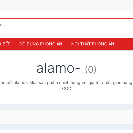
À BẾP
ĐỒ DÙNG PHÒNG ĂN
NỘI THẤT PHÒNG ĂN
alamo-
(0)
n bởi alamo-. Mua sản phẩm chính hãng với giá tốt nhất, giao hàng 
COD