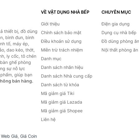
VỀ VẬT DỤNG NHÀ BẾP
CHUYÊN MỤC
Giới thiệu
Điện gia dụng
 thiết bị, đồ dùng
Chính sách bảo mật
Dụng cụ nhà bếp
n, bình đun, bình
Điều khoản sử dụng
Đồ dùng phòng ă
inh tố, máy ép,
o, dao kéo, thớt,
Miễn trừ trách nhiệm
Nội thất phòng ăn
h, ly cốc, tô chén
Danh mục
ư bàn ghế phòng
Danh sách nhãn hiệu
ùng sự nỗ lực
 phẩm, giúp bạn
Danh sách Nhà cung cấp
không bán hàng.
Danh sách từ khóa
Mã giảm giá Tiki
Mã giảm giá Lazada
Mã giảm giá Shopee
Liên hệ
,
Web Giá
,
Giá Coin