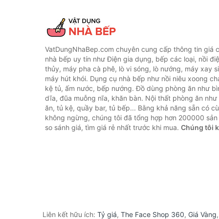
VatDungNhaBep.com chuyên cung cấp thông tin giá cả
nhà bếp uy tín như Điện gia dụng, bếp các loại, nồi điệ
thủy, máy pha cà phê, lò vi sóng, lò nướng, máy xay s
máy hút khói. Dụng cụ nhà bếp như nồi niêu xoong chả
kệ tủ, ấm nước, bếp nướng. Đồ dùng phòng ăn như bìn
dĩa, đũa muỗng nĩa, khăn bàn. Nội thất phòng ăn nh
ăn, tủ kệ, quầy bar, tủ bếp... Bằng khả năng sẵn có c
không ngừng, chúng tôi đã tổng hợp hơn 200000 sản
so sánh giá, tìm giá rẻ nhất trước khi mua.
Chúng tôi 
Liên kết hữu ích:
Tỷ giá
,
The Face Shop 360
,
Giá Vàng