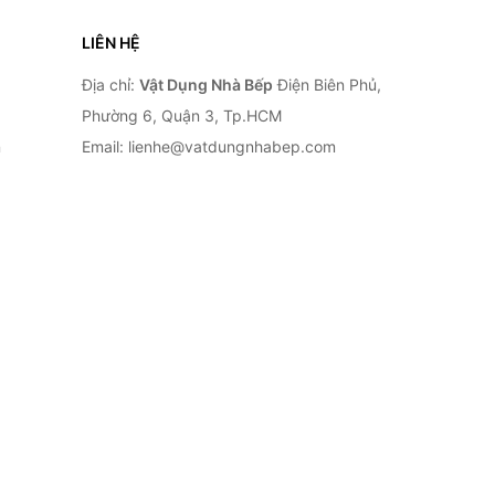
LIÊN HỆ
Địa chỉ:
Vật Dụng Nhà Bếp
Điện Biên Phủ,
Phường 6, Quận 3, Tp.HCM
n
Email: lienhe@vatdungnhabep.com