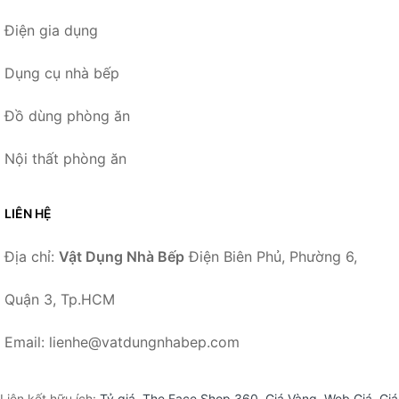
Điện gia dụng
Dụng cụ nhà bếp
Đồ dùng phòng ăn
Nội thất phòng ăn
LIÊN HỆ
Địa chỉ:
Vật Dụng Nhà Bếp
Điện Biên Phủ, Phường 6,
Quận 3, Tp.HCM
Email: lienhe@vatdungnhabep.com
Liên kết hữu ích:
Tỷ giá
,
The Face Shop 360
,
Giá Vàng
,
Web Giá
,
Giá