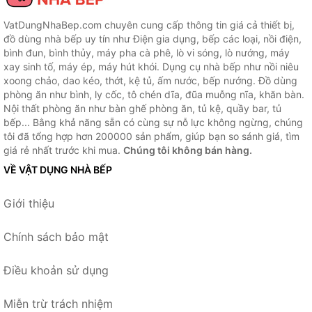
VatDungNhaBep.com chuyên cung cấp thông tin giá cả thiết bị,
đồ dùng nhà bếp uy tín như Điện gia dụng, bếp các loại, nồi điện,
bình đun, bình thủy, máy pha cà phê, lò vi sóng, lò nướng, máy
xay sinh tố, máy ép, máy hút khói. Dụng cụ nhà bếp như nồi niêu
xoong chảo, dao kéo, thớt, kệ tủ, ấm nước, bếp nướng. Đồ dùng
phòng ăn như bình, ly cốc, tô chén dĩa, đũa muỗng nĩa, khăn bàn.
Nội thất phòng ăn như bàn ghế phòng ăn, tủ kệ, quầy bar, tủ
bếp... Bằng khả năng sẵn có cùng sự nỗ lực không ngừng, chúng
tôi đã tổng hợp hơn 200000 sản phẩm, giúp bạn so sánh giá, tìm
giá rẻ nhất trước khi mua.
Chúng tôi không bán hàng.
VỀ VẬT DỤNG NHÀ BẾP
Giới thiệu
Chính sách bảo mật
Điều khoản sử dụng
Miễn trừ trách nhiệm