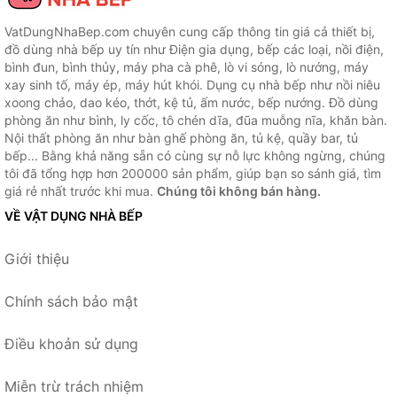
VatDungNhaBep.com chuyên cung cấp thông tin giá cả thiết bị,
đồ dùng nhà bếp uy tín như Điện gia dụng, bếp các loại, nồi điện,
bình đun, bình thủy, máy pha cà phê, lò vi sóng, lò nướng, máy
xay sinh tố, máy ép, máy hút khói. Dụng cụ nhà bếp như nồi niêu
xoong chảo, dao kéo, thớt, kệ tủ, ấm nước, bếp nướng. Đồ dùng
phòng ăn như bình, ly cốc, tô chén dĩa, đũa muỗng nĩa, khăn bàn.
Nội thất phòng ăn như bàn ghế phòng ăn, tủ kệ, quầy bar, tủ
bếp... Bằng khả năng sẵn có cùng sự nỗ lực không ngừng, chúng
tôi đã tổng hợp hơn 200000 sản phẩm, giúp bạn so sánh giá, tìm
giá rẻ nhất trước khi mua.
Chúng tôi không bán hàng.
VỀ VẬT DỤNG NHÀ BẾP
Giới thiệu
Chính sách bảo mật
Điều khoản sử dụng
Miễn trừ trách nhiệm