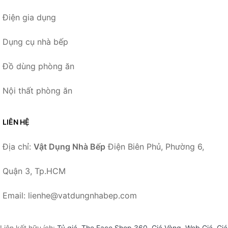
Điện gia dụng
Dụng cụ nhà bếp
Đồ dùng phòng ăn
Nội thất phòng ăn
LIÊN HỆ
Địa chỉ:
Vật Dụng Nhà Bếp
Điện Biên Phủ, Phường 6,
Quận 3, Tp.HCM
Email: lienhe@vatdungnhabep.com
Liên kết hữu ích:
Tỷ giá
,
The Face Shop 360
,
Giá Vàng
,
Web Giá
,
Giá