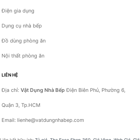
Điện gia dụng
Dụng cụ nhà bếp
Đồ dùng phòng ăn
Nội thất phòng ăn
LIÊN HỆ
Địa chỉ:
Vật Dụng Nhà Bếp
Điện Biên Phủ, Phường 6,
Quận 3, Tp.HCM
Email: lienhe@vatdungnhabep.com
Liên kết hữu ích:
Tỷ giá
,
The Face Shop 360
,
Giá Vàng
,
Web Giá
,
Giá