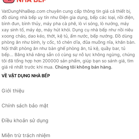
VatDungNhaBep.com chuyên cung cấp thông tin giá cả thiết bị,
đồ dùng nhà bếp uy tín như Điện gia dụng, bếp các loại, nồi điện,
bình đun, bình thủy, máy pha cà phê, lò vi sóng, lò nướng, máy
xay sinh tố, máy ép, máy hút khói. Dụng cụ nhà bếp như nồi niêu
xoong chảo, dao kéo, thớt, kệ tủ, ấm nước, bếp nướng. Đồ dùng
phòng ăn như bình, ly cốc, tô chén dĩa, đũa muỗng nĩa, khăn bàn.
Nội thất phòng ăn như bàn ghế phòng ăn, tủ kệ, quầy bar, tủ
bếp... Bằng khả năng sẵn có cùng sự nỗ lực không ngừng, chúng
tôi đã tổng hợp hơn 200000 sản phẩm, giúp bạn so sánh giá, tìm
giá rẻ nhất trước khi mua.
Chúng tôi không bán hàng.
VỀ VẬT DỤNG NHÀ BẾP
Giới thiệu
Chính sách bảo mật
Điều khoản sử dụng
Miễn trừ trách nhiệm