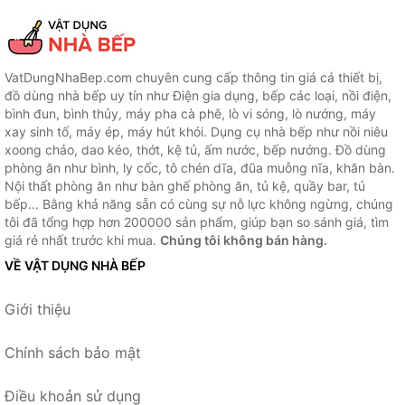
VatDungNhaBep.com chuyên cung cấp thông tin giá cả thiết bị,
đồ dùng nhà bếp uy tín như Điện gia dụng, bếp các loại, nồi điện,
bình đun, bình thủy, máy pha cà phê, lò vi sóng, lò nướng, máy
xay sinh tố, máy ép, máy hút khói. Dụng cụ nhà bếp như nồi niêu
xoong chảo, dao kéo, thớt, kệ tủ, ấm nước, bếp nướng. Đồ dùng
phòng ăn như bình, ly cốc, tô chén dĩa, đũa muỗng nĩa, khăn bàn.
Nội thất phòng ăn như bàn ghế phòng ăn, tủ kệ, quầy bar, tủ
bếp... Bằng khả năng sẵn có cùng sự nỗ lực không ngừng, chúng
tôi đã tổng hợp hơn 200000 sản phẩm, giúp bạn so sánh giá, tìm
giá rẻ nhất trước khi mua.
Chúng tôi không bán hàng.
VỀ VẬT DỤNG NHÀ BẾP
Giới thiệu
Chính sách bảo mật
Điều khoản sử dụng