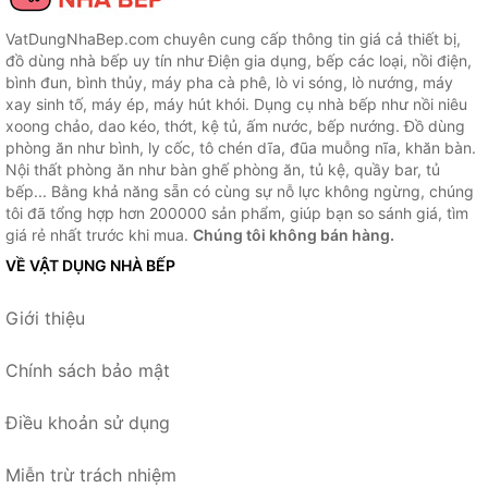
VatDungNhaBep.com chuyên cung cấp thông tin giá cả thiết bị,
đồ dùng nhà bếp uy tín như Điện gia dụng, bếp các loại, nồi điện,
bình đun, bình thủy, máy pha cà phê, lò vi sóng, lò nướng, máy
xay sinh tố, máy ép, máy hút khói. Dụng cụ nhà bếp như nồi niêu
xoong chảo, dao kéo, thớt, kệ tủ, ấm nước, bếp nướng. Đồ dùng
phòng ăn như bình, ly cốc, tô chén dĩa, đũa muỗng nĩa, khăn bàn.
Nội thất phòng ăn như bàn ghế phòng ăn, tủ kệ, quầy bar, tủ
bếp... Bằng khả năng sẵn có cùng sự nỗ lực không ngừng, chúng
tôi đã tổng hợp hơn 200000 sản phẩm, giúp bạn so sánh giá, tìm
giá rẻ nhất trước khi mua.
Chúng tôi không bán hàng.
VỀ VẬT DỤNG NHÀ BẾP
Giới thiệu
Chính sách bảo mật
Điều khoản sử dụng
Miễn trừ trách nhiệm