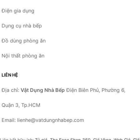
Điện gia dụng
Dụng cụ nhà bếp
Đồ dùng phòng ăn
Nội thất phòng ăn
LIÊN HỆ
Địa chỉ:
Vật Dụng Nhà Bếp
Điện Biên Phủ, Phường 6,
Quận 3, Tp.HCM
Email: lienhe@vatdungnhabep.com
Liên kết hữu ích:
Tỷ giá
,
The Face Shop 360
,
Giá Vàng
,
Web Giá
,
Giá