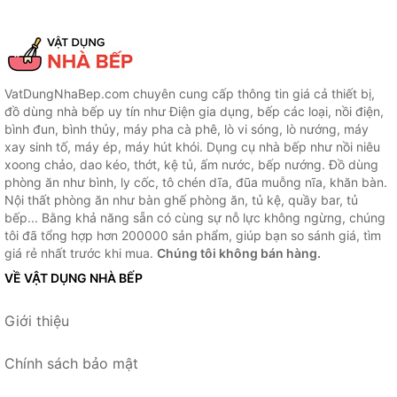
VatDungNhaBep.com chuyên cung cấp thông tin giá cả thiết bị,
đồ dùng nhà bếp uy tín như Điện gia dụng, bếp các loại, nồi điện,
bình đun, bình thủy, máy pha cà phê, lò vi sóng, lò nướng, máy
xay sinh tố, máy ép, máy hút khói. Dụng cụ nhà bếp như nồi niêu
xoong chảo, dao kéo, thớt, kệ tủ, ấm nước, bếp nướng. Đồ dùng
phòng ăn như bình, ly cốc, tô chén dĩa, đũa muỗng nĩa, khăn bàn.
Nội thất phòng ăn như bàn ghế phòng ăn, tủ kệ, quầy bar, tủ
bếp... Bằng khả năng sẵn có cùng sự nỗ lực không ngừng, chúng
tôi đã tổng hợp hơn 200000 sản phẩm, giúp bạn so sánh giá, tìm
giá rẻ nhất trước khi mua.
Chúng tôi không bán hàng.
VỀ VẬT DỤNG NHÀ BẾP
Giới thiệu
Chính sách bảo mật