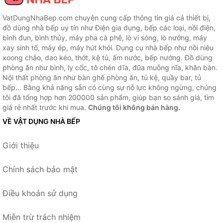
VatDungNhaBep.com chuyên cung cấp thông tin giá cả thiết bị,
đồ dùng nhà bếp uy tín như Điện gia dụng, bếp các loại, nồi điện,
bình đun, bình thủy, máy pha cà phê, lò vi sóng, lò nướng, máy
xay sinh tố, máy ép, máy hút khói. Dụng cụ nhà bếp như nồi niêu
xoong chảo, dao kéo, thớt, kệ tủ, ấm nước, bếp nướng. Đồ dùng
phòng ăn như bình, ly cốc, tô chén dĩa, đũa muỗng nĩa, khăn bàn.
Nội thất phòng ăn như bàn ghế phòng ăn, tủ kệ, quầy bar, tủ
bếp... Bằng khả năng sẵn có cùng sự nỗ lực không ngừng, chúng
tôi đã tổng hợp hơn 200000 sản phẩm, giúp bạn so sánh giá, tìm
giá rẻ nhất trước khi mua.
Chúng tôi không bán hàng.
VỀ VẬT DỤNG NHÀ BẾP
Giới thiệu
Chính sách bảo mật
Điều khoản sử dụng
Miễn trừ trách nhiệm