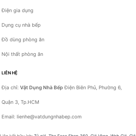
Điện gia dụng
Dụng cụ nhà bếp
Đồ dùng phòng ăn
Nội thất phòng ăn
LIÊN HỆ
Địa chỉ:
Vật Dụng Nhà Bếp
Điện Biên Phủ, Phường 6,
Quận 3, Tp.HCM
Email: lienhe@vatdungnhabep.com
Liên kết hữu ích:
Tỷ giá
,
The Face Shop 360
,
Giá Vàng
,
Web Giá
,
Giá