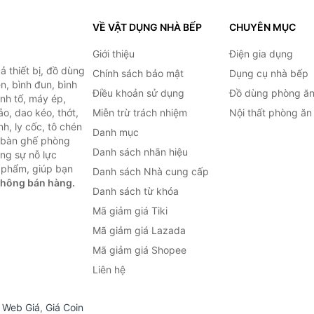
VỀ VẬT DỤNG NHÀ BẾP
CHUYÊN MỤC
Giới thiệu
Điện gia dụng
 thiết bị, đồ dùng
Chính sách bảo mật
Dụng cụ nhà bếp
n, bình đun, bình
Điều khoản sử dụng
Đồ dùng phòng ă
inh tố, máy ép,
o, dao kéo, thớt,
Miễn trừ trách nhiệm
Nội thất phòng ăn
h, ly cốc, tô chén
Danh mục
ư bàn ghế phòng
Danh sách nhãn hiệu
ùng sự nỗ lực
 phẩm, giúp bạn
Danh sách Nhà cung cấp
không bán hàng.
Danh sách từ khóa
Mã giảm giá Tiki
Mã giảm giá Lazada
Mã giảm giá Shopee
Liên hệ
,
Web Giá
,
Giá Coin