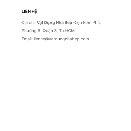
LIÊN HỆ
Địa chỉ:
Vật Dụng Nhà Bếp
Điện Biên Phủ,
Phường 6, Quận 3, Tp.HCM
n
Email: lienhe@vatdungnhabep.com