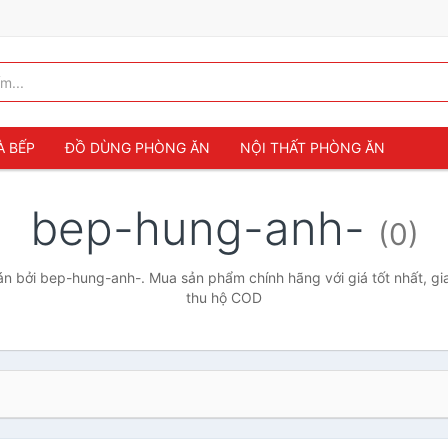
À BẾP
ĐỒ DÙNG PHÒNG ĂN
NỘI THẤT PHÒNG ĂN
bep-hung-anh-
(0)
n bởi bep-hung-anh-. Mua sản phẩm chính hãng với giá tốt nhất, gia
thu hộ COD