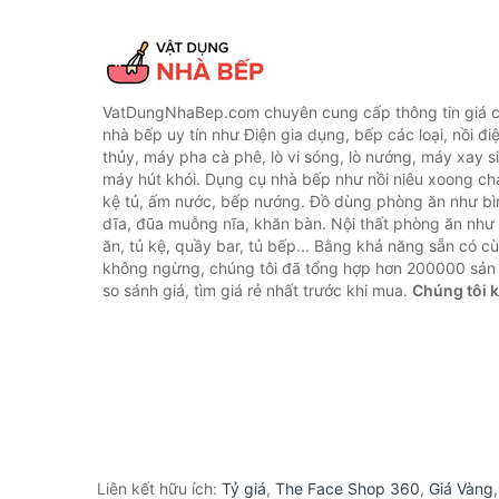
VatDungNhaBep.com chuyên cung cấp thông tin giá cả
nhà bếp uy tín như Điện gia dụng, bếp các loại, nồi điệ
thủy, máy pha cà phê, lò vi sóng, lò nướng, máy xay s
máy hút khói. Dụng cụ nhà bếp như nồi niêu xoong chả
kệ tủ, ấm nước, bếp nướng. Đồ dùng phòng ăn như bìn
dĩa, đũa muỗng nĩa, khăn bàn. Nội thất phòng ăn nh
ăn, tủ kệ, quầy bar, tủ bếp... Bằng khả năng sẵn có c
không ngừng, chúng tôi đã tổng hợp hơn 200000 sản
so sánh giá, tìm giá rẻ nhất trước khi mua.
Chúng tôi 
Liên kết hữu ích:
Tỷ giá
,
The Face Shop 360
,
Giá Vàng